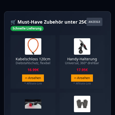
🛒 Must-Have Zubehör unter 25€
ANZEIGE
Schnelle Lieferung
Kabelschloss 120cm
Handy-Halterung
Diebstahlschutz, flexibel
Universal, 360° drehbar
16.99
€
17.95
€
Ansehen
Ansehen
* Affiliate-Link
* Affiliate-Link