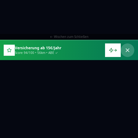
← Wischen zum Schließen
Versicherung ab 15€/Jahr
→
Score 94/100 • 56km • ABE ✓
RATGEBER & ZUBEHÖR
E-Tretroller
E-Scooter Schloss
E-Scooter Helm
E-Scooter Zubehör
E-Scooter Gesetze
Bußgeld-Rechner
E-Scooter Bestenliste
Akku-Alle.de ist Teilnehmer des Partnerprogramms von Amazon EU S.à.r.l. Als
Amazon-Partner verdienen wir an qualifizierten Verkäufen. Unverbindliche
Preisbeobachtung — maßgeblich ist der aktuelle Preis beim Händler.
Mehr
erfahren