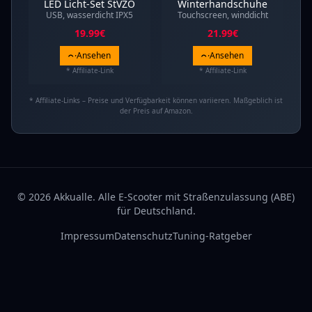
LED Licht-Set StVZO
Winterhandschuhe
USB, wasserdicht IPX5
Touchscreen, winddicht
19.99
€
21.99
€
Ansehen
Ansehen
* Affiliate-Link
* Affiliate-Link
* Affiliate-Links – Preise und Verfügbarkeit können variieren. Maßgeblich ist
der Preis auf Amazon.
© 2026 Akkualle. Alle E-Scooter mit Straßenzulassung (ABE)
für Deutschland.
Impressum
Datenschutz
Tuning-Ratgeber