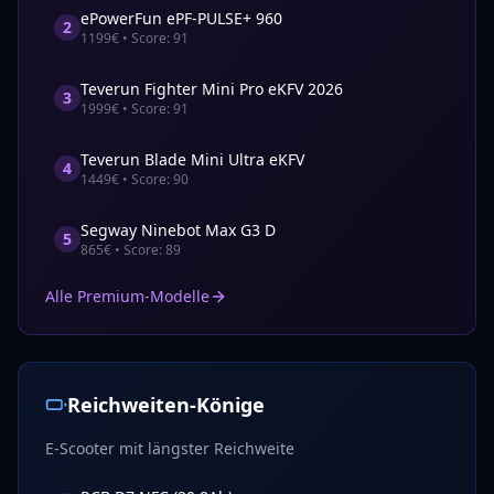
ePowerFun
ePF-PULSE+ 960
2
1199
€ • Score:
91
Teverun
Fighter Mini Pro eKFV 2026
3
1999
€ • Score:
91
Teverun
Blade Mini Ultra eKFV
4
1449
€ • Score:
90
Segway
Ninebot Max G3 D
5
865
€ • Score:
89
Alle Premium-Modelle
Reichweiten-Könige
E-Scooter mit längster Reichweite