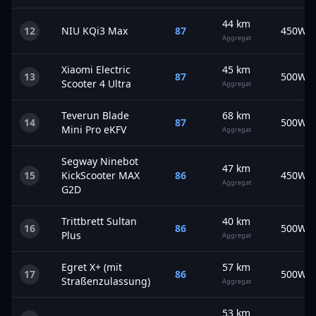
44
km
12
NIU
KQi3 Max
87
450
W
Aggregat
Xiaomi
Electric
45
km
13
87
500
W
Scooter 4 Ultra
Aggregat
Teverun
Blade
68
km
14
87
500
W
Mini Pro eKFV
Aggregat
Segway
Ninebot
47
km
15
KickScooter MAX
86
450
W
Aggregat
G2D
Trittbrett
Sultan
40
km
16
86
500
W
Plus
Aggregat
Egret
X+ (mit
57
km
17
86
500
W
Straßenzulassung)
Aggregat
53
km