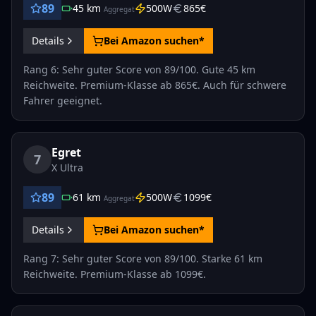
89
45
km
500
W
865
€
Aggregat
Details
Bei Amazon suchen*
Rang 6: Sehr guter Score von 89/100. Gute 45 km
Reichweite. Premium-Klasse ab 865€. Auch für schwere
Fahrer geeignet.
Egret
7
X Ultra
89
61
km
500
W
1099
€
Aggregat
Details
Bei Amazon suchen*
Rang 7: Sehr guter Score von 89/100. Starke 61 km
Reichweite. Premium-Klasse ab 1099€.