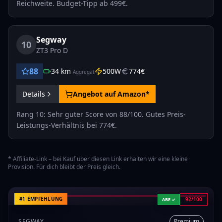
Reichweite. Budget-Tipp ab 499€.
Segway
10
ZT3 Pro D
88
34
km
500
W
774
€
Aggregat
Details
Angebot auf Amazon*
Rang 10: Sehr guter Score von 88/100. Gutes Preis-
Leistungs-Verhältnis bei 774€.
* Affiliate-Link – bei Kauf über diesen Link erhalten wir eine kleine
Provision. Für dich bleibt der Preis gleich.
#1 EMPFEHLUNG
92/100
ABE ✓
SEGWAY
Premium