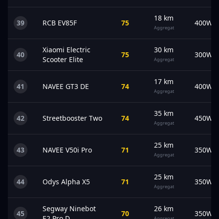
18
km
39
RCB
EV85F
75
400
W
Aggregat
Xiaomi
Electric
30
km
40
75
300
W
Scooter Elite
Aggregat
17
km
41
NAVEE
GT3 DE
74
400
W
Aggregat
35
km
42
Streetbooster
Two
74
450
W
Aggregat
25
km
43
NAVEE
V50i Pro
71
350
W
Aggregat
25
km
44
Odys
Alpha X5
71
350
W
Aggregat
Segway
Ninebot
26
km
45
70
350
W
E2 Pro D
Aggregat