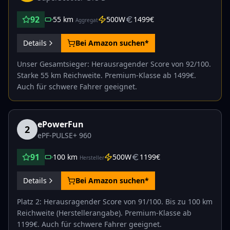
92
55
km
500
W
1499
€
Aggregat
Details
Bei Amazon suchen*
Unser Gesamtsieger: Herausragender Score von 92/100.
Starke 55 km Reichweite. Premium-Klasse ab 1499€.
Auch für schwere Fahrer geeignet.
ePowerFun
2
ePF-PULSE+ 960
91
100
km
500
W
1199
€
Hersteller
Details
Bei Amazon suchen*
Platz 2: Herausragender Score von 91/100. Bis zu 100 km
Reichweite (Herstellerangabe). Premium-Klasse ab
1199€. Auch für schwere Fahrer geeignet.