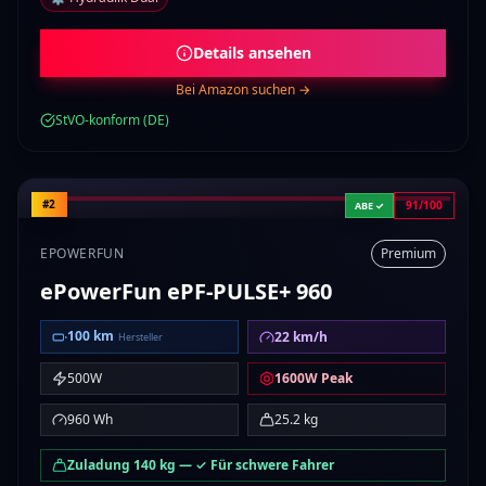
Details ansehen
Bei Amazon suchen →
StVO-konform (DE)
#2
91/100
ABE ✓
EPOWERFUN
Premium
ePowerFun
ePF-PULSE+ 960
100
km
22
km/h
Hersteller
500
W
1600
W Peak
960
Wh
25.2
kg
Zuladung
140
kg
—
✓ Für schwere Fahrer