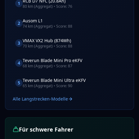
RCB
D7 NFC (20.8Ah)
1
80
km (Aggregat) • Score:
76
Ausom
L1
2
74
km (Aggregat) • Score:
88
VMAX
VX2 Hub (874Wh)
3
70
km (Aggregat) • Score:
88
Teverun
Blade Mini Pro eKFV
4
68
km (Aggregat) • Score:
87
Teverun
Blade Mini Ultra eKFV
5
65
km (Aggregat) • Score:
90
Alle Langstrecken-Modelle
Für schwere Fahrer