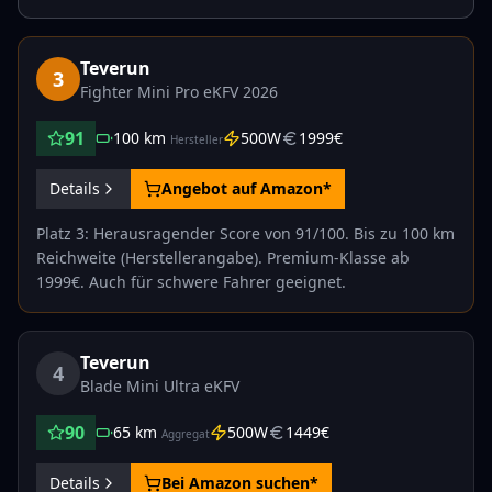
Teverun
3
Fighter Mini Pro eKFV 2026
91
100
km
500
W
1999
€
Hersteller
Details
Angebot auf Amazon*
Platz 3: Herausragender Score von 91/100. Bis zu 100 km
Reichweite (Herstellerangabe). Premium-Klasse ab
1999€. Auch für schwere Fahrer geeignet.
Teverun
4
Blade Mini Ultra eKFV
90
65
km
500
W
1449
€
Aggregat
Details
Bei Amazon suchen*