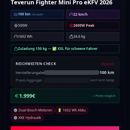
Teverun
Fighter Mini Pro eKFV 2026
100
km
22
km/h
Hersteller
500
W
2600
W Peak
1602
Wh
34.6
kg
Zuladung
150
kg
—
✅ XXL für schwere Fahrer
REICHWEITEN-CHECK
Methodik
100
km
Herstellerangabe
Praxis-Aggregat
noch nicht belegt
1.999
€
✓ Prime möglich
⚙️ Dual-Bosch-Motoren
🔋 1602 Wh Akku
⚙️ KKE Hydraulik