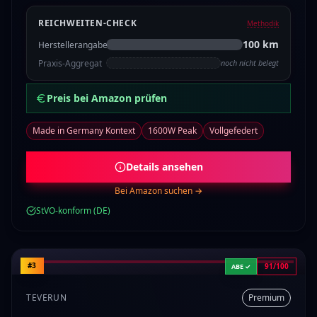
REICHWEITEN-CHECK
Methodik
100
km
Herstellerangabe
Praxis-Aggregat
noch nicht belegt
Preis bei Amazon prüfen
Made in Germany Kontext
1600W Peak
Vollgefedert
Details ansehen
Bei Amazon suchen →
StVO-konform (DE)
#3
91/100
ABE ✓
TEVERUN
Premium