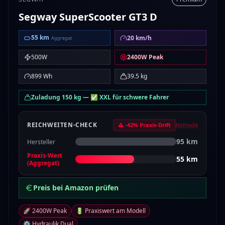
Segway
SuperScooter GT3 D
55
km
20
km/h
Aggregat
500
W
2400
W Peak
899
Wh
39.5
kg
Zuladung
150
kg
—
✅ XXL für schwere Fahrer
REICHWEITEN-CHECK
⚠
-42
% Praxis-Drift
Methodik
95
km
Hersteller
Praxis-Wert
55
km
(Aggregat)
Preis bei Amazon prüfen
🚀 2400W Peak
🔋 Praxiswert am Modell
⚙️ Hydraulik Dual