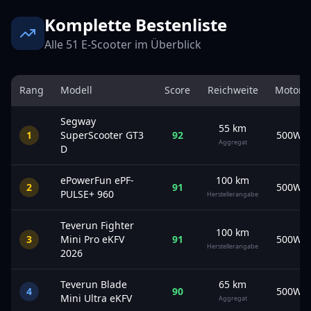
Komplette Bestenliste
Alle
51
E-Scooter im Überblick
Rang
Modell
Score
Reichweite
Motor
Segway
55
km
1
SuperScooter GT3
92
500
W
Aggregat
D
ePowerFun
ePF-
100
km
2
91
500
W
PULSE+ 960
Herstellerangabe
Teverun
Fighter
100
km
3
Mini Pro eKFV
91
500
W
Herstellerangabe
2026
Teverun
Blade
65
km
4
90
500
W
Mini Ultra eKFV
Aggregat