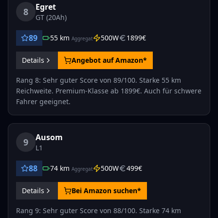
Egret
8
GT (20Ah)
89
55
km
500
W
1899
€
Aggregat
Details
Angebot auf Amazon*
Rang 8: Sehr guter Score von 89/100. Starke 55 km
Reichweite. Premium-Klasse ab 1899€. Auch für schwere
Fahrer geeignet.
Ausom
9
L1
88
74
km
500
W
499
€
Aggregat
Details
Bei Amazon suchen*
Rang 9: Sehr guter Score von 88/100. Starke 74 km