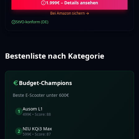
1.999€ – Details ansehen
Bei Amazon sichern →
StVO-konform (DE)
Bestenliste nach Kategorie
Budget-Champions
Beste E-Scooter unter 600€
Ausom
L1
1
499
€ • Score:
88
NIU
KQi3 Max
2
599
€ • Score:
87