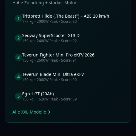
Hohe Zuladung + starker Motor
Trittbrett
Hilde („The Beast") – ABE 20 km/h
1
177
kg •
2000
W Peak • Score:
80
Segway
SuperScooter GT3 D
2
150
kg •
2400
W Peak • Score:
92
Teverun
Fighter Mini Pro eKFV 2026
3
150
kg •
2600
W Peak • Score:
91
Teverun
Blade Mini Ultra eKFV
4
150
kg •
2000
W Peak • Score:
90
Egret
GT (20Ah)
5
150
kg •
1620
W Peak • Score:
89
Alle XXL-Modelle