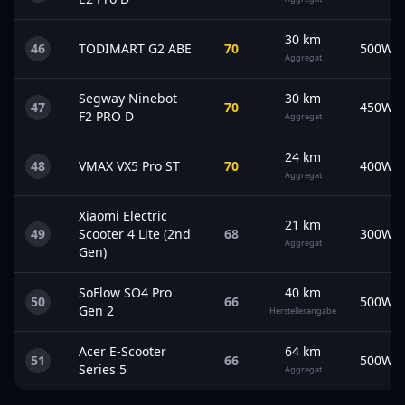
30
km
46
TODIMART
G2 ABE
70
500
W
Aggregat
Segway
Ninebot
30
km
47
70
450
W
F2 PRO D
Aggregat
24
km
48
VMAX
VX5 Pro ST
70
400
W
Aggregat
Xiaomi
Electric
21
km
49
Scooter 4 Lite (2nd
68
300
W
Aggregat
Gen)
SoFlow
SO4 Pro
40
km
50
66
500
W
Gen 2
Herstellerangabe
Acer
E-Scooter
64
km
51
66
500
W
Series 5
Aggregat