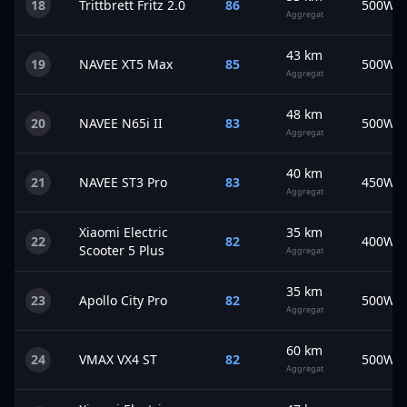
18
Trittbrett
Fritz 2.0
86
500
W
Aggregat
43
km
19
NAVEE
XT5 Max
85
500
W
Aggregat
48
km
20
NAVEE
N65i II
83
500
W
Aggregat
40
km
21
NAVEE
ST3 Pro
83
450
W
Aggregat
Xiaomi
Electric
35
km
22
82
400
W
Scooter 5 Plus
Aggregat
35
km
23
Apollo
City Pro
82
500
W
Aggregat
60
km
24
VMAX
VX4 ST
82
500
W
Aggregat