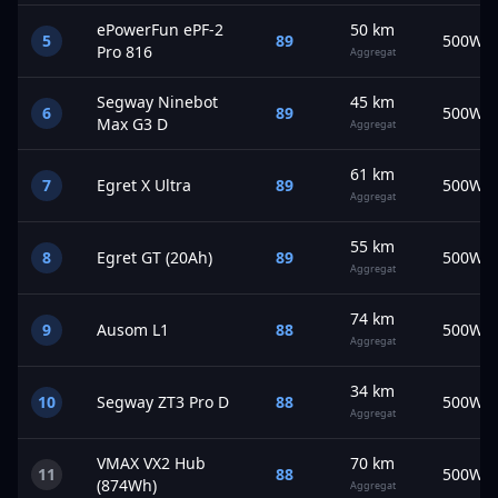
ePowerFun
ePF-2
50
km
5
89
500
W
Pro 816
Aggregat
Segway
Ninebot
45
km
6
89
500
W
Max G3 D
Aggregat
61
km
7
Egret
X Ultra
89
500
W
Aggregat
55
km
8
Egret
GT (20Ah)
89
500
W
Aggregat
74
km
9
Ausom
L1
88
500
W
Aggregat
34
km
10
Segway
ZT3 Pro D
88
500
W
Aggregat
VMAX
VX2 Hub
70
km
11
88
500
W
(874Wh)
Aggregat