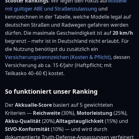
Scooter Rankings
: Wir legen den Fokus auf
Modelle
mit gültiger ABE und Straßenzulassung
und
kennzeichnen in der Tabelle, welche Modelle legal auf
deutschen Straßen und Radwegen gefahren werden
dürfen. Die maximale Geschwindigkeit ist auf
20 km/h
begrenzt – mehr ist in Deutschland nicht erlaubt. Für
die Nutzung benötigst du zusätzlich ein
Versicherungskennzeichen (Kosten & Pflicht)
, dessen
Versicherung
ab ca. 15 €/Jahr (Haftpflicht; mit
Teilkasko 40–60 €)
kostet.
So funktioniert unser Ranking
Der
Akkualle-Score
basiert auf 5 gewichteten
Kriterien —
Reichweite
(30%),
Motorleistung
(25%),
Akku-Qualität
(20%),
Alltagstauglichkeit
(15%) und
StVO-Konformität
(10%) — und wird durch
dokumentierte Truth-Defense-Anpassungen verfeinert