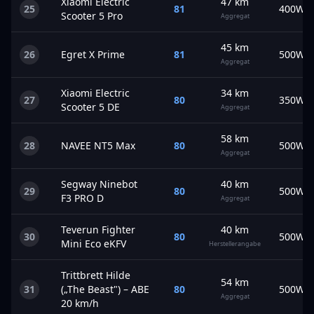
Xiaomi
Electric
47
km
25
81
400
W
Scooter 5 Pro
Aggregat
45
km
26
Egret
X Prime
81
500
W
Aggregat
Xiaomi
Electric
34
km
27
80
350
W
Scooter 5 DE
Aggregat
58
km
28
NAVEE
NT5 Max
80
500
W
Aggregat
Segway
Ninebot
40
km
29
80
500
W
F3 PRO D
Aggregat
Teverun
Fighter
40
km
30
80
500
W
Mini Eco eKFV
Herstellerangabe
Trittbrett
Hilde
54
km
31
(„The Beast") – ABE
80
500
W
Aggregat
20 km/h