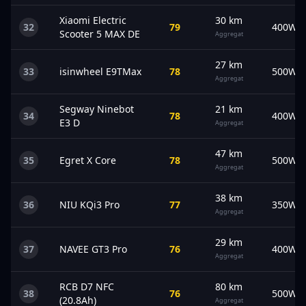
Xiaomi
Electric
30
km
32
79
400
W
Scooter 5 MAX DE
Aggregat
27
km
33
isinwheel
E9TMax
78
500
W
Aggregat
Segway
Ninebot
21
km
34
78
400
W
E3 D
Aggregat
47
km
35
Egret
X Core
78
500
W
Aggregat
38
km
36
NIU
KQi3 Pro
77
350
W
Aggregat
29
km
37
NAVEE
GT3 Pro
76
400
W
Aggregat
RCB
D7 NFC
80
km
38
76
500
W
(20.8Ah)
Aggregat