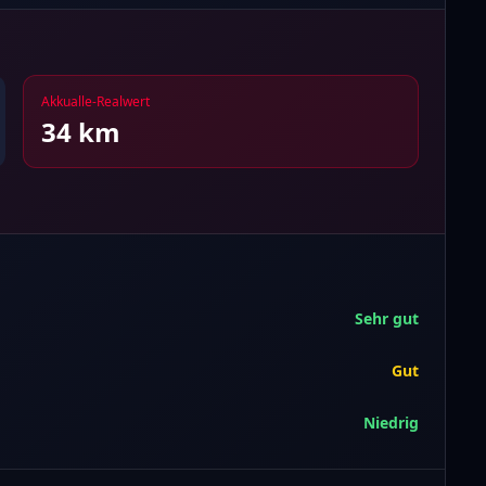
Akkualle-Realwert
34
km
Sehr gut
Gut
Niedrig