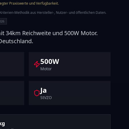
legter Praxiswerte und Verfügbarkeit.
iterien-Methodik aus Hersteller-, Nutzer- und öffentlichen Daten.
2026
it
34
km Reichweite und
500
W Motor.
Deutschland.
500
W
Motor
Ja
StVZO
kg