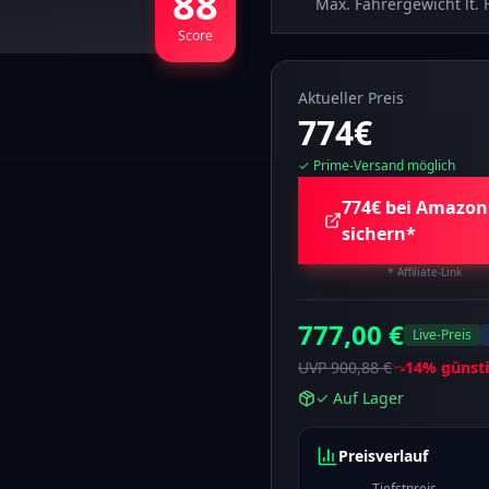
88
Max. Fahrergewicht lt. 
Score
Aktueller Preis
774
€
✓ Prime-Versand möglich
774€ bei Amazon
sichern*
* Affiliate-Link
777,00 €
Live-Preis
UVP
900,88 €
14
% günsti
✓
Auf Lager
Preisverlauf
Tiefstpreis