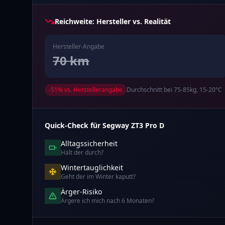
Reichweite: Hersteller vs. Realität
Hersteller-Angabe
70
km
-
51
% vs. Herstellerangabe
Durchschnitt bei 75-85kg, 15-20°C
Quick-Check für
Segway
ZT3 Pro D
Alltagssicherheit
Hält der durch?
Wintertauglichkeit
Geht der im Winter kaputt?
Ärger-Risiko
Ärgere ich mich nach 6 Monaten?