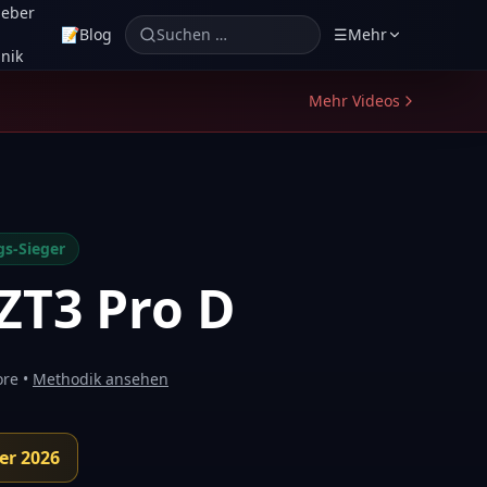
geber
📝
Blog
Suchen …
☰
Mehr
nik
Mehr Videos
gs-Sieger
ZT3 Pro D
ore •
Methodik ansehen
er 2026