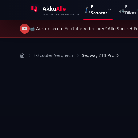
Zum Inhalt springen
E-
E-
Akku
Alle
🛴
🚲
Scooter
Bikes
E-SCOOTER VERGLEICH
📹 Aus unserem YouTube-Video hier? Alle Specs + Pre
E-Scooter Vergleich
Segway ZT3 Pro D