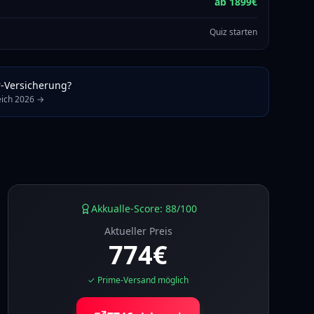
ab
1899
€
Quiz starten
r-Versicherung?
leich 2026 →
Akkualle-Score: 88/100
Aktueller Preis
774
€
✓ Prime-Versand möglich