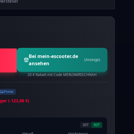
Hersteller
Bei mein-escooter.de
(Anzeige)
ansehen
20 € Rabatt mit Code MERLINKRISCHNAH
Prime
ger (-
123,88 €
)
30
T
90
T
Aktuell
Höchstpreis