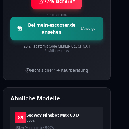
774€ sichern*
* Affiliate-Link
Bei mein-escooter.de
(Anzeige)
ansehen
20 € Rabatt mit Code MERLINKRISCHNAH
* Affiliate Links
Nicht sicher? → Kaufberatung
Ähnliche Modelle
Segway
Ninebot Max G3 D
89
865
€
45km (Aggregat)
•
500
W