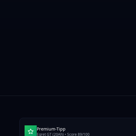
Premium-Tipp
Egret GT (20Ah)
• Score
89
/100