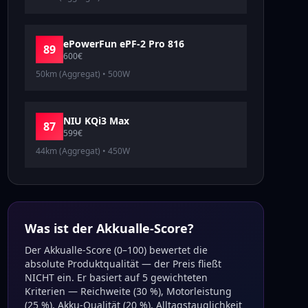
ePowerFun
ePF-2 Pro 816
89
600
€
50km (Aggregat)
•
500
W
NIU
KQi3 Max
87
599
€
44km (Aggregat)
•
450
W
Was ist der Akkualle-Score?
Der Akkualle-Score (0–100) bewertet die
absolute Produktqualität — der Preis fließt
NICHT ein. Er basiert auf 5 gewichteten
Kriterien — Reichweite (30 %), Motorleistung
(25 %), Akku-Qualität (20 %), Alltagstauglichkeit