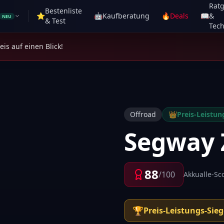
Rat
Bestenliste
⭐
🤖
Kaufberatung
🔥
Deals
📖
&
NEU
& Test
Tech
is auf einen Blick!
Offroad
👑
Preis-Leistun
Segway 
88
/100
Akkualle-Sc
🏆
Preis-Leistungs-Sieg