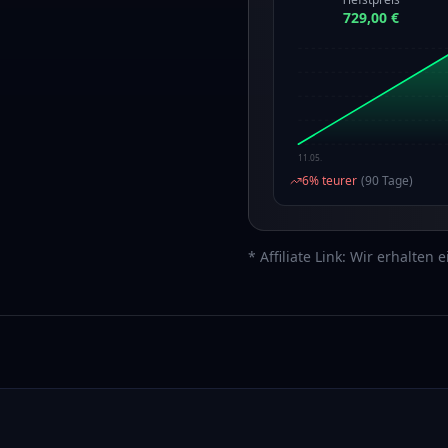
729,00 €
11.05.
6
% teurer
(
90
Tage)
* Affiliate Link: Wir erhalten