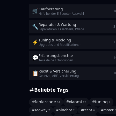
Kaufberatung
🛒
1
Hilfe bei der E-Scooter Auswahl
Reparatur & Wartung
🔧
3
Reparaturen, Ersatzteile, Pflege
Tuning & Modding
⚡
1
Upgrades und Modifikationen
Erfahrungsberichte
💬
1
Teile deine Erfahrungen
Recht & Versicherung
📋
1
Gesetze, ABE, Versicherung
Beliebte Tags
#
fehlercode
#
xiaomi
#
tuning
14
12
9
#
segway
#
ninebot
#
recht
#
motor
7
7
6