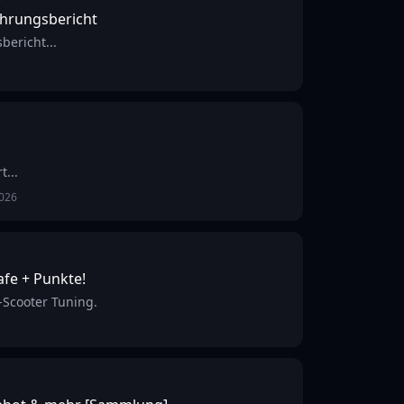
ahrungsbericht
bericht...
t...
2026
afe + Punkte!
-Scooter Tuning.