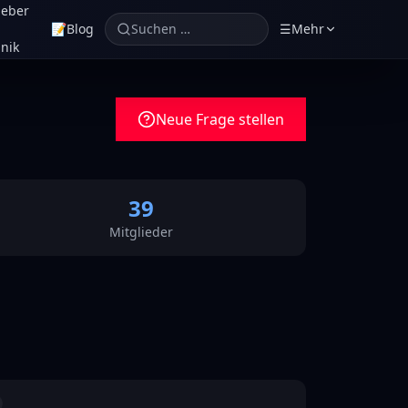
geber
📝
Blog
Suchen …
☰
Mehr
nik
Neue Frage stellen
39
Mitglieder