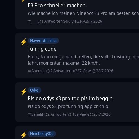
E3 Pro schneller machen
Wie mache ich meinen Ninebot E3 Pro am besten sch
____
1
Antworten
96
Views
29.7.2026
⚡
Navee xt5 ultra
Tuning code
Hallo, kann mir jemand helfen, die volle Leistung me
fährt momentan maximal 22 km/h.
Augustin
2
Antworten
227
Views
28.7.2026
⚡
Odys
Pls do odys x3 pro too pls im beggin
Pls do odys x3 pro tunning app or chip
Samilili
2
Antworten
189
Views
28.7.2026
⚡
Ninebot g30d