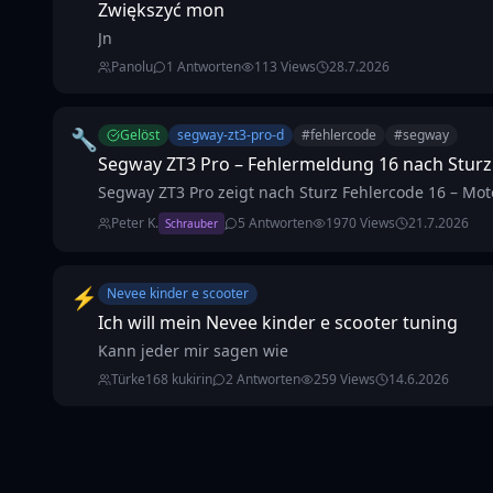
Zwiększyć mon
Jn
Panolu
1
Antworten
113
Views
28.7.2026
🔧
Gelöst
segway-zt3-pro-d
#
fehlercode
#
segway
Segway ZT3 Pro – Fehlermeldung 16 nach Sturz
Segway ZT3 Pro zeigt nach Sturz Fehlercode 16 – Mot
Peter K.
5
Antworten
1970
Views
21.7.2026
Schrauber
⚡
Nevee kinder e scooter
Ich will mein Nevee kinder e scooter tuning
Kann jeder mir sagen wie
Türke168 kukirin
2
Antworten
259
Views
14.6.2026