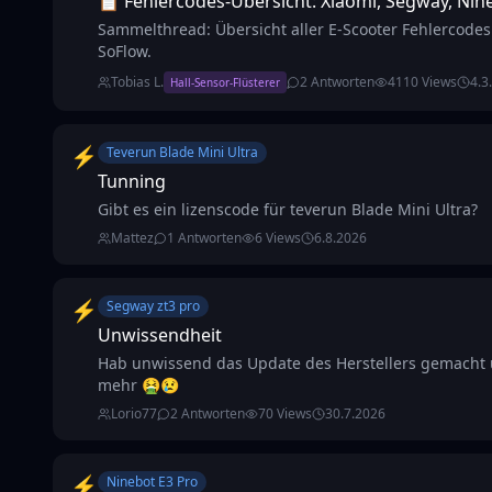
📋 Fehlercodes-Übersicht: Xiaomi, Segway, Ni
Sammelthread: Übersicht aller E-Scooter Fehlercode
SoFlow.
Tobias L.
2
Antworten
4110
Views
4.3
Hall-Sensor-Flüsterer
⚡
Teverun Blade Mini Ultra
Tunning
Gibt es ein lizenscode für teverun Blade Mini Ultra?
Mattez
1
Antworten
6
Views
6.8.2026
⚡
Segway zt3 pro
Unwissendheit
Hab unwissend das Update des Herstellers gemacht un
mehr 🤮😢
Lorio77
2
Antworten
70
Views
30.7.2026
⚡
Ninebot E3 Pro