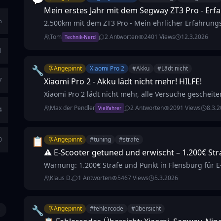
Mein erstes Jahr mit dem Segway ZT3 Pro - Erf
6
2.500km mit dem ZT3 Pro - Mein ehrlicher Erfahrungs
Tom
2
Antworten
2401
Views
12.3.2026
Technik-Nerd
1
🔧
Angepinnt
Xiaomi Pro 2
#
Akku
#
Lädt nicht
7
Xiaomi Pro 2 - Akku lädt nicht mehr! HILFE!
Xiaomi Pro 2 lädt nicht mehr, alle Versuche gescheiter
Max der Pendler
2
Antworten
2091
Views
8.3.
Vielfahrer
4
📋
0
Angepinnt
#
tuning
#
strafe
⚠️ E-Scooter getuned und erwischt – 1.200€ Str
Warnung: 1.200€ Strafe und Punkt in Flensburg für E
Klaus D.
1
Antworten
5467
Views
5.3.2026
🔧
Angepinnt
#
fehlercode
#
übersicht
5