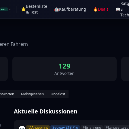
Rat
Bestenliste
⭐
🤖
Kaufberatung
🔥
Deals
📖
&
NEU
& Test
Tech
deren Fahrern
129
Antworten
ntworten
Meistgesehen
Ungelöst
Aktuelle Diskussionen
8
💬
Angepinnt
Segway ZT3 Pro
#
Erfahrung
#
Langzeittest