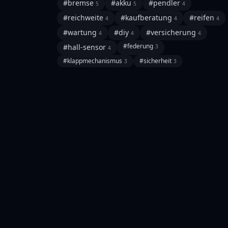
#
bremse
#
akku
#
pendler
5
5
4
#
reichweite
#
kaufberatung
#
reifen
4
4
4
#
wartung
#
diy
#
versicherung
4
4
4
#
federung
#
hall-sensor
3
4
#
klappmechanismus
#
sicherheit
3
3