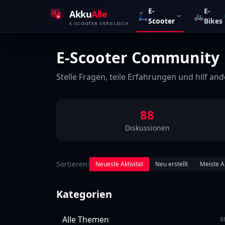
Zum Inhalt springen
E-
E-
Akku
Alle
🛴
🚲
Scooter
Bikes
E-SCOOTER VERGLEICH
E-Scooter Community
Stelle Fragen, teile Erfahrungen und hilf an
88
Diskussionen
Sortieren:
Neueste Aktivität
Neu erstellt
Meiste A
Kategorien
Alle Themen
8