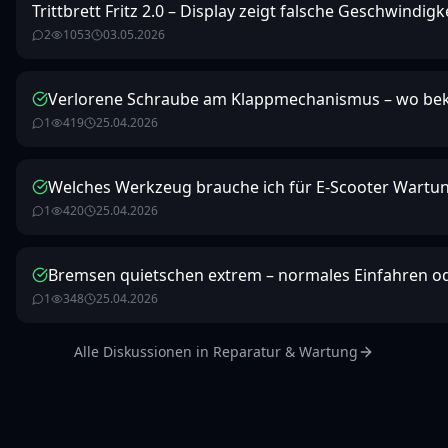
Trittbrett Fritz 2.0 – Display zeigt falsche Geschwindigk
2
1053
03.05.2026
Verlorene Schraube am Klappmechanismus – wo bek
1
419
25.04.2026
Welches Werkzeug brauche ich für E-Scooter Wartu
1
420
25.04.2026
Bremsen quietschen extrem – normales Einfahren o
1
348
25.04.2026
Alle Diskussionen in
Reparatur & Wartung