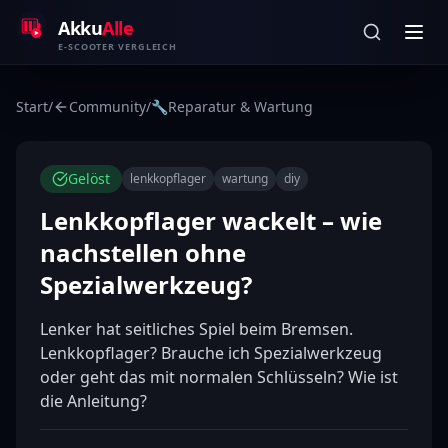
Zum Inhalt springen
Akku
Alle
E-SCOOTER VERGLEICH
Start
/
Community
/
🔧
Reparatur & Wartung
Gelöst
lenkkopflager
wartung
diy
Lenkkopflager wackelt – wie
nachstellen ohne
Spezialwerkzeug?
Lenker hat seitliches Spiel beim Bremsen. 
Lenkkopflager? Brauche ich Spezialwerkzeug 
oder geht das mit normalen Schlüsseln? Wie ist 
die Anleitung?