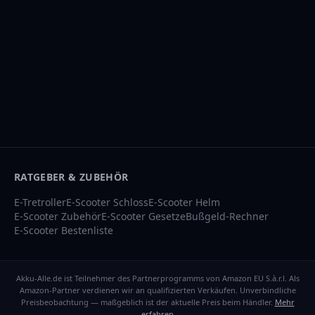
RATGEBER & ZUBEHÖR
E-Tretroller
E-Scooter Schloss
E-Scooter Helm
E-Scooter Zubehör
E-Scooter Gesetze
Bußgeld-Rechner
E-Scooter Bestenliste
Akku-Alle.de ist Teilnehmer des Partnerprogramms von Amazon EU S.à.r.l. Als
Amazon-Partner verdienen wir an qualifizierten Verkäufen. Unverbindliche
Preisbeobachtung — maßgeblich ist der aktuelle Preis beim Händler.
Mehr
erfahren