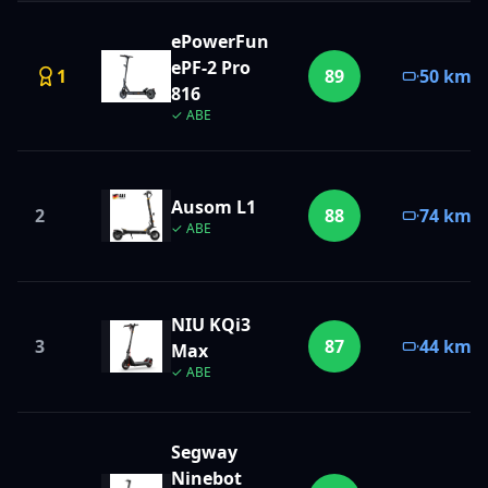
ePowerFun
ePF-2 Pro
1
89
50 km
816
✓ ABE
Ausom
L1
2
88
74 km
✓ ABE
NIU
KQi3
3
87
44 km
Max
✓ ABE
Segway
Ninebot