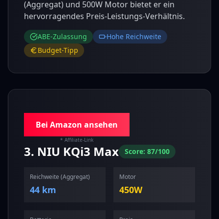
(Aggregat) und 500W Motor bietet er ein
hervorragendes Preis-Leistungs-Verhältnis.
ABE-Zulassung
Hohe Reichweite
Budget-Tipp
Bei Amazon ansehen
* Affiliate-Link
3
.
NIU
KQi3 Max
Score:
87
/100
Reichweite (
Aggregat
)
Motor
44 km
450
W