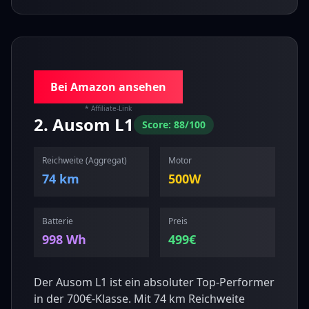
Bei Amazon ansehen
* Affiliate-Link
2
.
Ausom
L1
Score:
88
/100
Reichweite (
Aggregat
)
Motor
74 km
500
W
Batterie
Preis
998
Wh
499
€
Der Ausom L1 ist ein absoluter Top-Performer
in der 700€-Klasse. Mit 74 km Reichweite