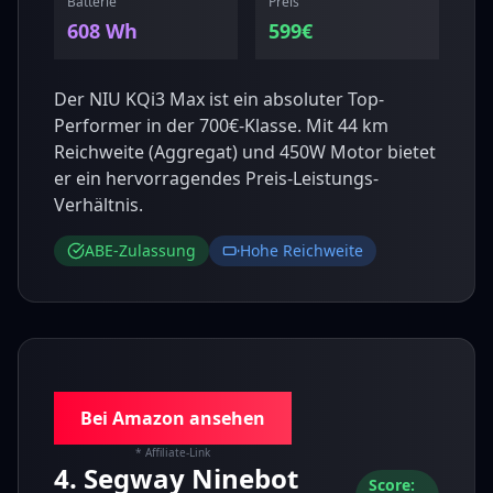
Batterie
Preis
608
Wh
599
€
Der NIU KQi3 Max ist ein absoluter Top-
Performer in der 700€-Klasse. Mit 44 km
Reichweite (Aggregat) und 450W Motor bietet
er ein hervorragendes Preis-Leistungs-
Verhältnis.
ABE-Zulassung
Hohe Reichweite
Bei Amazon ansehen
* Affiliate-Link
4
.
Segway
Ninebot
Score: