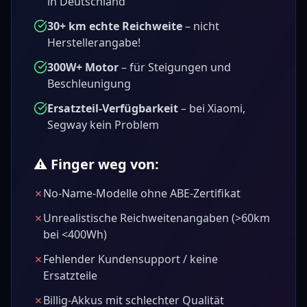
in Deutschland
30+ km echte Reichweite
– nicht
Herstellerangabe!
300W+ Motor
– für Steigungen und
Beschleunigung
Ersatzteil-Verfügbarkeit
– bei Xiaomi,
Segway kein Problem
⚠️ Finger weg von:
✗
No-Name-Modelle ohne ABE-Zertifikat
✗
Unrealistische Reichweitenangaben (>60km
bei <400Wh)
✗
Fehlender Kundensupport / keine
Ersatzteile
✗
Billig-Akkus mit schlechter Qualität