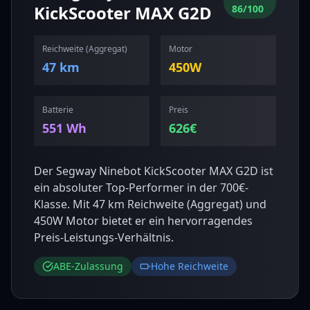
KickScooter MAX G2D
86
/100
Reichweite (
Aggregat
)
Motor
47 km
450
W
Batterie
Preis
551
Wh
626
€
Der Segway Ninebot KickScooter MAX G2D ist
ein absoluter Top-Performer in der 700€-
Klasse. Mit 47 km Reichweite (Aggregat) und
450W Motor bietet er ein hervorragendes
Preis-Leistungs-Verhältnis.
ABE-Zulassung
Hohe Reichweite