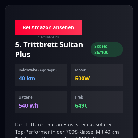
Bei Amazon ansehen
* Affiliate-Link
5
.
Trittbrett
Sultan
Score:
Plus
86
/100
Reichweite (
Aggregat
)
Motor
40 km
500
W
Batterie
Preis
540
Wh
649
€
Der Trittbrett Sultan Plus ist ein absoluter
Top-Performer in der 700€-Klasse. Mit 40 km