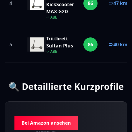
4
86
47 km
KickScooter
MAX G2D
✓ ABE
Trittbrett
5
86
40 km
Sultan Plus
✓ ABE
🔍 Detaillierte Kurzprofile
🏆 Preis-Leistungs-Sieger
Bei Amazon ansehen