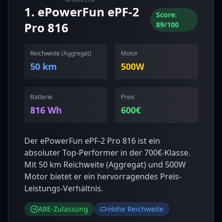
* Affiliate-Link
1
.
ePowerFun
ePF-2
Score:
Pro 816
89
/100
Reichweite (
Aggregat
)
Motor
50 km
500
W
Batterie
Preis
816
Wh
600
€
Der ePowerFun ePF-2 Pro 816 ist ein
absoluter Top-Performer in der 700€-Klasse.
Mit 50 km Reichweite (Aggregat) und 500W
Motor bietet er ein hervorragendes Preis-
Leistungs-Verhältnis.
ABE-Zulassung
Hohe Reichweite