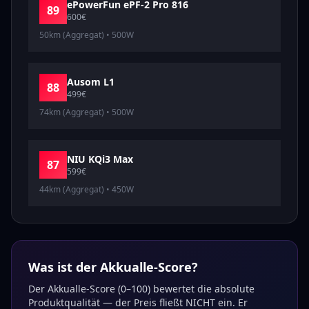
ePowerFun
ePF-2 Pro 816
89
600
€
50km (Aggregat)
•
500
W
Ausom
L1
88
499
€
74km (Aggregat)
•
500
W
NIU
KQi3 Max
87
599
€
44km (Aggregat)
•
450
W
Was ist der Akkualle-Score?
Der Akkualle-Score (0–100) bewertet die absolute
Produktqualität — der Preis fließt NICHT ein. Er