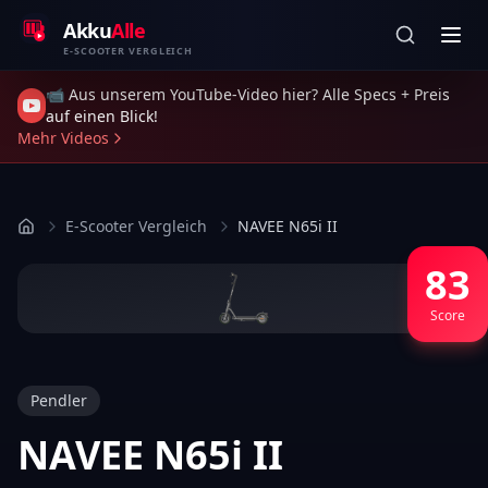
Zum Inhalt springen
Akku
Alle
E-SCOOTER VERGLEICH
📹 Aus unserem YouTube-Video hier? Alle Specs + Preis
auf einen Blick!
Mehr Videos
E-Scooter Vergleich
NAVEE N65i II
83
Score
Pendler
NAVEE N65i II