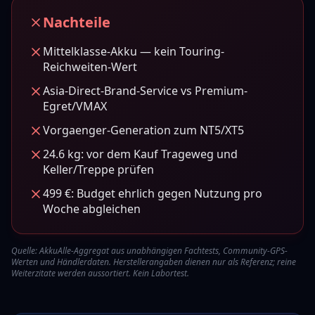
Nachteile
Mittelklasse-Akku — kein Touring-
Reichweiten-Wert
Asia-Direct-Brand-Service vs Premium-
Egret/VMAX
Vorgaenger-Generation zum NT5/XT5
24.6 kg: vor dem Kauf Trageweg und
Keller/Treppe prüfen
499 €: Budget ehrlich gegen Nutzung pro
Woche abgleichen
Quelle:
AkkuAlle-Aggregat aus unabhängigen Fachtests, Community-GPS-
Werten und Händlerdaten. Herstellerangaben dienen nur als Referenz; reine
Weiterzitate werden aussortiert. Kein Labortest.