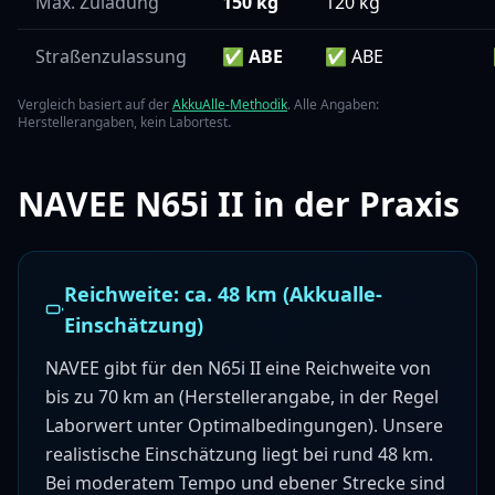
Max. Zuladung
150 kg
120 kg
Straßenzulassung
✅ ABE
✅ ABE
Vergleich basiert auf der
AkkuAlle-Methodik
. Alle Angaben:
Herstellerangaben, kein Labortest.
NAVEE N65i II
in der Praxis
Reichweite: ca.
48
km (Akkualle-
Einschätzung)
NAVEE gibt für den N65i II eine Reichweite von
bis zu 70 km an (Herstellerangabe, in der Regel
Laborwert unter Optimalbedingungen). Unsere
realistische Einschätzung liegt bei rund 48 km.
Bei moderatem Tempo und ebener Strecke sind