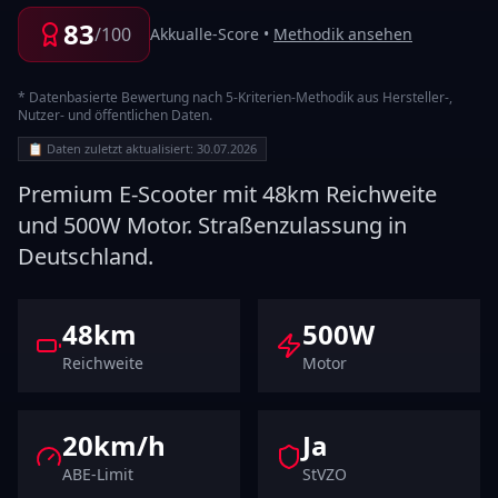
83
/100
Akkualle-Score •
Methodik ansehen
* Datenbasierte Bewertung nach 5-Kriterien-Methodik aus Hersteller-,
Nutzer- und öffentlichen Daten.
📋
Daten zuletzt aktualisiert: 30.07.2026
Premium E-Scooter mit
48
km Reichweite
und
500
W Motor.
Straßenzulassung in
Deutschland.
48km
500
W
Reichweite
Motor
20
km/h
Ja
ABE-Limit
StVZO