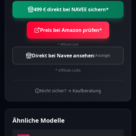
499 € direkt bei NAVEE sichern
*
Preis bei Amazon prüfen*
* Affiliate-Link
Direkt bei Navee ansehen
(Anzeige)
* Affiliate Links
Nicht sicher? → Kaufberatung
Ähnliche Modelle