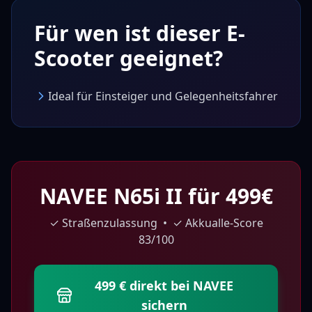
Für wen ist dieser E-
Scooter geeignet?
Ideal für Einsteiger und Gelegenheitsfahrer
NAVEE N65i II
für
499
€
✓ Straßenzulassung • ✓ Akkualle-Score
83
/100
499 € direkt bei NAVEE
sichern