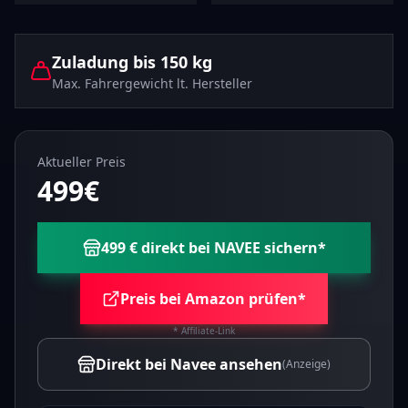
Zuladung bis
150
kg
Max. Fahrergewicht lt. Hersteller
Aktueller Preis
499
€
499 € direkt bei NAVEE sichern
*
Preis bei Amazon prüfen*
* Affiliate-Link
Direkt bei Navee ansehen
(Anzeige)