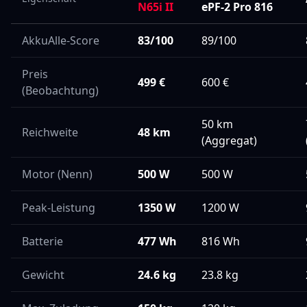
N65i II
ePF-2 Pro 816
AkkuAlle-Score
83/100
89
/100
Preis
499
€
600
€
(Beobachtung)
50 km
Reichweite
48 km
(Aggregat)
Motor (Nenn)
500
W
500
W
Peak-Leistung
1350
W
1200
W
Batterie
477
Wh
816
Wh
Gewicht
24.6
kg
23.8
kg