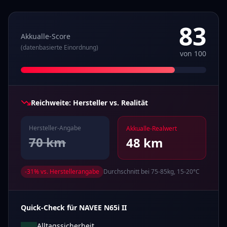
83
Akkualle-Score
(datenbasierte Einordnung)
von 100
Reichweite: Hersteller vs. Realität
Hersteller-Angabe
Akkualle-Realwert
70
km
48
km
-
31
% vs. Herstellerangabe
Durchschnitt bei 75-85kg, 15-20°C
Quick-Check für
NAVEE
N65i II
Alltagssicherheit