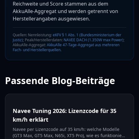
Klackern können auf Lagerprobleme hinweisen und sollten
Bremslichtfunktion, integrierte Blinker (Pflicht ab 2027 für neue
Reichweite und Score stammen aus dem
umgehend überprüft werden. Unterschied zum N65i
E-Scooter). Ergonomie: Maximale Zuladung 120 kg
AkkuAlle-Aggregat und werden getrennt von
(Vorgänger): Im Vergleich zum NAVEE N65i (40 Nm, 1000W
(Nutzergewicht bis 150 kg), breites rutschfestes Trittbrett, 4-
Peak) bietet der N65i II mit 1350W Peak eine deutlich höhere
Zoll-LED-Display mit allen relevanten Fahrinformationen.
Herstellerangaben ausgewiesen.
Spitzenleistung, was sich besonders bei Steigungen und beim
Anfahren mit voller Zuladung bemerkbar macht. Die
Nennleistung wurde von 350W auf 500W erhöht, was eine
Quellen: Nennleistung:
eKFV § 1 Abs. 1 (Bundesministerium der
spürbare Verbesserung der Alltagsperformance bedeutet.
Justiz)
; Peak/Herstellerdaten:
NAVEE DACH (1.350W max Power)
;
AkkuAlle-Aggregat:
AkkuAlle 47-Tage-Aggregat aus mehreren
Fach- und Herstellerquellen
.
Passende Blog-Beiträge
Navee Tuning 2026: Lizenzcode für 35
km/h erklärt
Navee per Lizenzcode auf 35 km/h: welche Modelle
(GT3 Max, GT5 Max, N65i, XT5 Pro), wie es funktioniert,