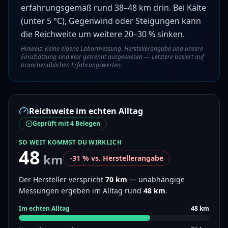
erfahrungsgemäß rund 38–48 km drin.
Bei Kälte
(unter 5 °C), Gegenwind oder Steigungen kann
die Reichweite um weitere 20–30 % sinken.
Hinweis: Keine eigene Labormessung. Herstellerangabe und unsere
Einschätzung sind klar getrennt ausgewiesen — Letztere basiert auf
branchenüblichen Erfahrungswerten.
Reichweite im echten Alltag
Geprüft mit 4 Belegen
SO WEIT KOMMST DU WIRKLICH
48
km
-31
% vs. Herstellerangabe
Der Hersteller verspricht
70
km
—
unabhängige
Messungen ergeben im Alltag
rund
48
km
.
Im echten Alltag
48
km