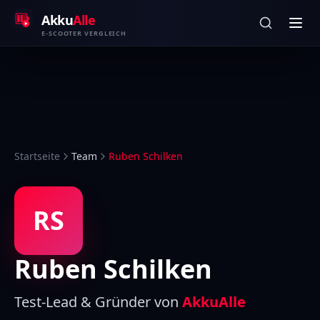
Zum Inhalt springen
Akku
Alle
E-SCOOTER VERGLEICH
Startseite
Team
Ruben Schilken
RS
Ruben Schilken
Test-Lead & Gründer von
AkkuAlle