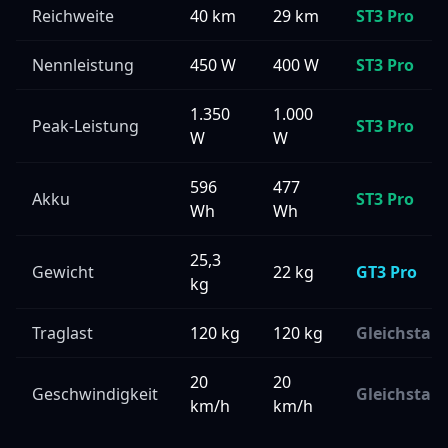
Reichweite
40 km
29 km
ST3 Pro
Nennleistung
450 W
400 W
ST3 Pro
1.350
1.000
Peak-Leistung
ST3 Pro
W
W
596
477
Akku
ST3 Pro
Wh
Wh
25,3
Gewicht
22 kg
GT3 Pro
kg
Traglast
120 kg
120 kg
Gleichstan
20
20
Geschwindigkeit
Gleichstan
km/h
km/h