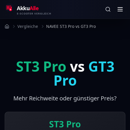
Zum Inhalt springen
Akku
Alle
E-SCOOTER VERGLEICH
Vergleiche
NAVEE ST3 Pro vs GT3 Pro
ST3 Pro
vs
GT3
Pro
Mehr Reichweite oder günstiger Preis?
ST3 Pro