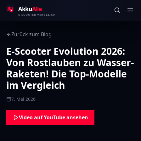
Zum Inhalt springen
Akku
Alle
E-SCOOTER VERGLEICH
Zurück zum Blog
E-Scooter Evolution 2026:
Von Rostlauben zu Wasser-
Raketen! Die Top-Modelle
im Vergleich
7. Mai 2026
Video auf YouTube ansehen