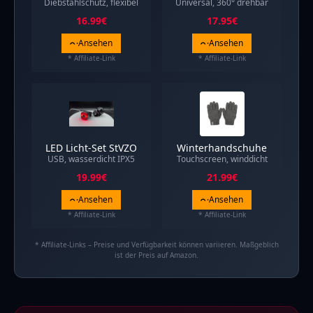
Diebstahlschutz, flexibel
Universal, 360° drehbar
16.99
€
17.95
€
Ansehen
Ansehen
* Affiliate-Link
* Affiliate-Link
LED Licht-Set StVZO
Winterhandschuhe
USB, wasserdicht IPX5
Touchscreen, winddicht
19.99
€
21.99
€
Ansehen
Ansehen
* Affiliate-Link
* Affiliate-Link
* Affiliate-Links – Preise und Verfügbarkeit können variieren. Maßgeblich
ist der Preis auf Amazon.