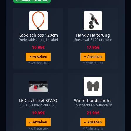
Schnelle Lieferung
Kabelschloss 120cm
Handy-Halterung
Diebstahlschutz, flexibel
Universal, 360° drehbar
16.99
€
17.95
€
Ansehen
Ansehen
* Affiliate-Link
* Affiliate-Link
LED Licht-Set StVZO
Winterhandschuhe
USB, wasserdicht IPX5
Touchscreen, winddicht
19.99
€
21.99
€
Ansehen
Ansehen
* Affiliate-Link
* Affiliate-Link