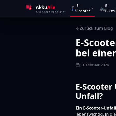
Zum Inhalt springen
E-
E-
Akku
Alle
🛴
🚲
Scooter
Bikes
E-SCOOTER VERGLEICH
Zurück zum Blog
E-Scoote
bei eine
19. Februar 2026
E-Scooter 
Unfall?
Ein E-Scooter-Unfal
lebenswichtig. In di