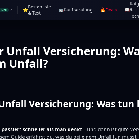
Rat
Bestenliste
⭐
🤖
Kaufberatung
🔥
Deals
📖
&
NEU
& Test
Tech
r Unfall Versicherung: W
m Unfall?
Unfall Versicherung: Was tun
l passiert schneller als man denkt
– und dann ist gute Ve
esem Guide erfährst du, was du bei einem Unfall tun musst,