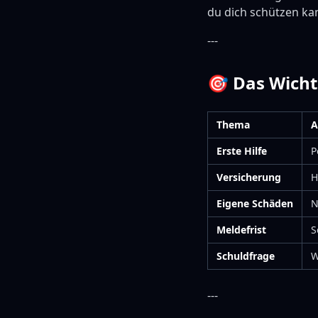
du dich schützen ka
---
🎯 Das Wichti
Thema
A
Erste Hilfe
P
Versicherung
H
Eigene Schäden
N
Meldefrist
S
Schuldfrage
W
---