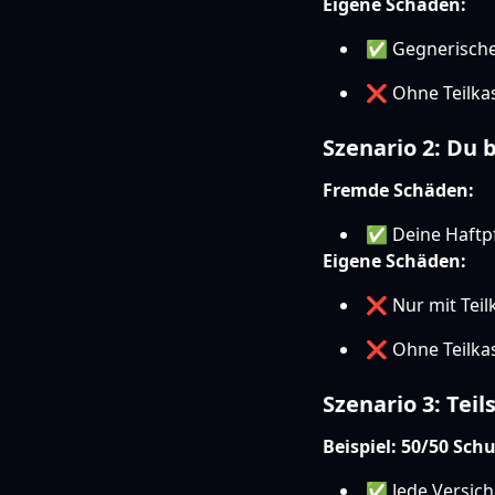
Eigene Schäden:
✅ Gegnerische H
❌ Ohne Teilkas
Szenario 2: Du b
Fremde Schäden:
✅ Deine Haftpfl
Eigene Schäden:
❌ Nur mit Teil
❌ Ohne Teilkas
Szenario 3: Teil
Beispiel: 50/50 Sch
✅ Jede Versich