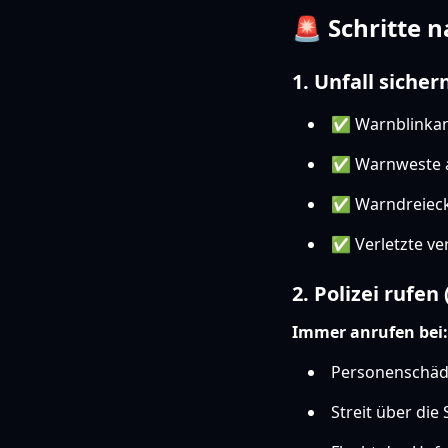
🚨 Schritte 
1. Unfall sicher
✅ Warnblinkan
✅ Warnweste 
✅ Warndreieck 
✅ Verletzte ve
2. Polizei rufen 
Immer anrufen bei:
Personenschä
Streit über die