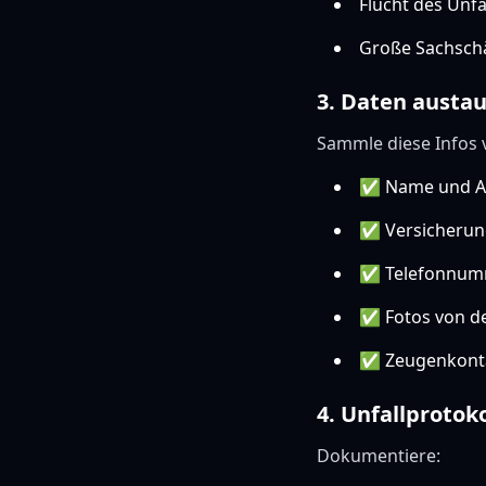
Flucht des Unf
Große Sachsch
3. Daten austa
Sammle diese Infos 
✅ Name und A
✅ Versicherung
✅ Telefonnum
✅ Fotos von der
✅ Zeugenkont
4. Unfallprotoko
Dokumentiere: