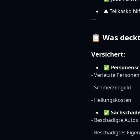
⚠️ Teilkasko hi
---
📋 Was deckt 
Versichert:
✅
Personens
- Verletzte Personen
- Schmerzengeld
- Heilungskosten
✅
Sachschäd
- Beschädigte Autos
- Beschädigtes Eige