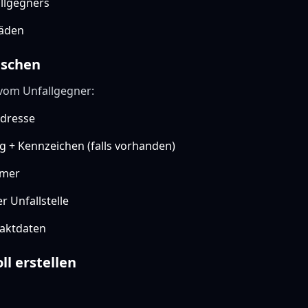
allgegners
äden
uschen
vom Unfallgegner:
dresse
 + Kennzeichen (falls vorhanden)
mer
 Unfallstelle
aktdaten
ll erstellen