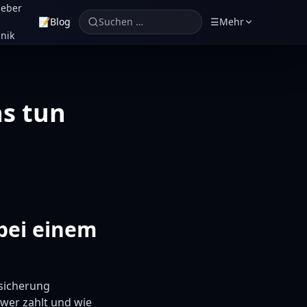
geber
📝
Blog
Suchen …
☰
Mehr
nik
as tun
 bei einem
rsicherung
 wer zahlt und wie