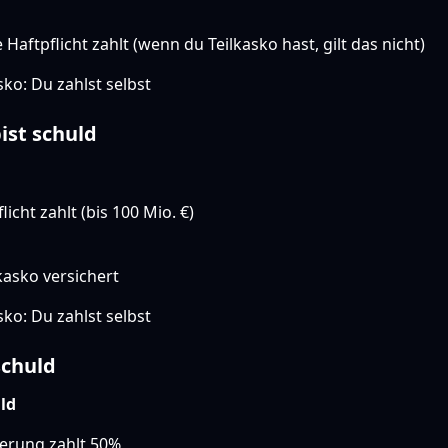
aftpflicht zahlt (wenn du Teilkasko hast, gilt das nicht)
ko: Du zahlst selbst
ist schuld
icht zahlt (bis 100 Mio. €)
kasko versichert
ko: Du zahlst selbst
schuld
uld
erung zahlt 50%