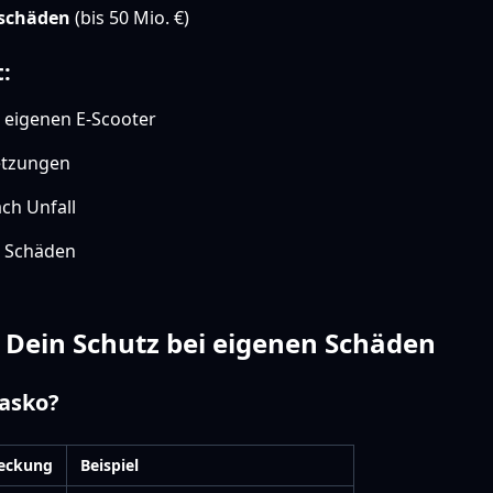
schäden
(bis 50 Mio. €)
t:
eigenen E-Scooter
etzungen
ch Unfall
e Schäden
o: Dein Schutz bei eigenen Schäden
kasko?
eckung
Beispiel