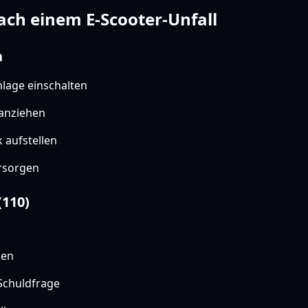
nach einem E-Scooter-Unfall
n
lage einschalten
anziehen
aufstellen
rsorgen
(110)
den
 Schuldfrage