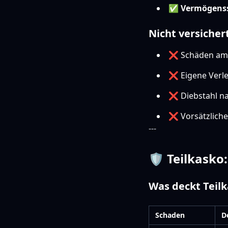
✅
Vermögens
Nicht versicher
❌ Schäden am 
❌ Eigene Verl
❌ Diebstahl na
❌ Vorsätzlich
---
🛡️ Teilkask
Was deckt Teil
Schaden
D