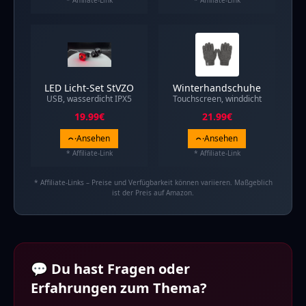
* Affiliate-Link
* Affiliate-Link
LED Licht-Set StVZO
Winterhandschuhe
USB, wasserdicht IPX5
Touchscreen, winddicht
19.99
€
21.99
€
Ansehen
Ansehen
* Affiliate-Link
* Affiliate-Link
* Affiliate-Links – Preise und Verfügbarkeit können variieren. Maßgeblich
ist der Preis auf Amazon.
💬 Du hast Fragen oder
Erfahrungen zum Thema?