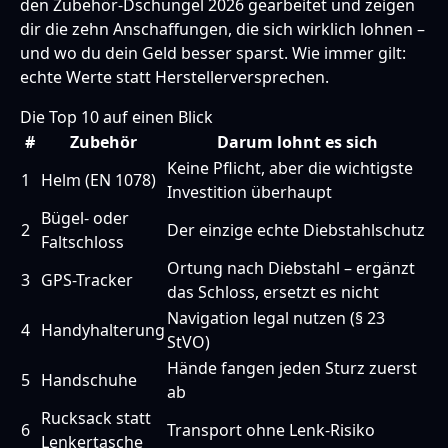
den Zubehör-Dschungel 2026 gearbeitet und zeigen
dir die zehn Anschaffungen, die sich wirklich lohnen –
und wo du dein Geld besser sparst. Wie immer gilt:
echte Werte statt Herstellerversprechen.
Die Top 10 auf einen Blick
#
Zubehör
Darum lohnt es sich
Keine Pflicht, aber die wichtigste
1
Helm (EN 1078)
Investition überhaupt
Bügel- oder
2
Der einzige echte Diebstahlschutz
Faltschloss
Ortung nach Diebstahl – ergänzt
3
GPS-Tracker
das Schloss, ersetzt es nicht
Navigation legal nutzen (§ 23
4
Handyhalterung
StVO)
Hände fangen jeden Sturz zuerst
5
Handschuhe
ab
Rucksack statt
6
Transport ohne Lenk-Risiko
Lenkertasche