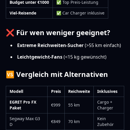
Budget unter €1000
✅ Top Preis-Leistung
Viel-Reisende
✅ Car Charger inklusive
❌ Für wen weniger geeignet?
Extreme Reichweiten-Sucher
(>55 km einfach)
Leichtgewicht-Fans
(<15 kg gewünscht)
🆚 Vergleich mit Alternativen
Modell
Preis
Reichweite
Inklusives
EGRET Pro FX
Cargo +
€999
55 km
Paket
Charger
Segway Max G3
Kein
€849
70 km
D
Zubehör