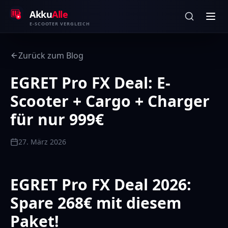
Zum Inhalt springen
Akku
Alle
E-SCOOTER VERGLEICH
Zurück zum Blog
EGRET Pro FX Deal: E-
Scooter + Cargo + Charger
für nur 999€
27. März 2026
EGRET Pro FX Deal 2026:
Spare 268€ mit diesem
Paket!