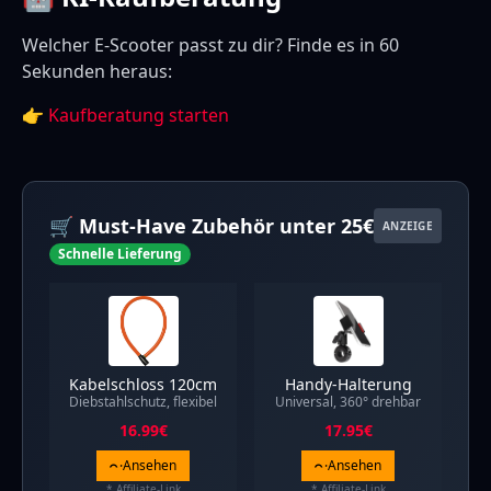
Welcher E-Scooter passt zu dir? Finde es in 60
Sekunden heraus:
👉
Kaufberatung starten
🛒 Must-Have Zubehör unter 25€
ANZEIGE
Schnelle Lieferung
Kabelschloss 120cm
Handy-Halterung
Diebstahlschutz, flexibel
Universal, 360° drehbar
16.99
€
17.95
€
Ansehen
Ansehen
* Affiliate-Link
* Affiliate-Link