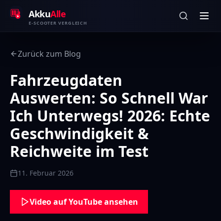
Zum Inhalt springen
Akku
Alle
E-SCOOTER VERGLEICH
Zurück zum Blog
Fahrzeugdaten
Auswerten: So Schnell War
Ich Unterwegs! 2026: Echte
Geschwindigkeit &
Reichweite im Test
11. Februar 2026
Video auf YouTube ansehen