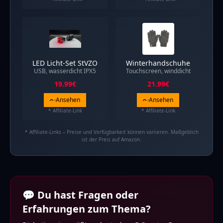
LED Licht-Set StVZO
Winterhandschuhe
USB, wasserdicht IPX5
Touchscreen, winddicht
19.99
€
21.99
€
Ansehen
Ansehen
* Affiliate-Link
* Affiliate-Link
* Affiliate-Links – Preise und Verfügbarkeit können variieren. Maßgeblich
ist der Preis auf Amazon.
💬 Du hast Fragen oder
Erfahrungen zum Thema?