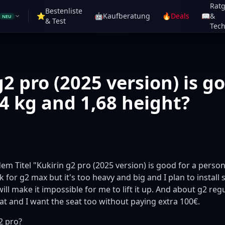
Rat
Bestenliste
⭐
🤖
Kaufberatung
🔥
Deals
📖
&
NEU
& Test
Tech
2 pro (2025 version) is go
4 kg and 1,68 height?
dem Titel "Kukirin g2 pro (2025 version) is good for a perso
k for g2 max but it's too heavy and big and I plan to install
ill make it impossible for me to lift it up. And about g2 reg
at and I want the seat too without paying extra 100€.
2 pro?