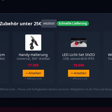
Zubehör unter 25€
Schnelle Lieferung
ANZEIGE
0cm
Handy-Halterung
LED Licht-Set StVZO
Wi
ibel
Universal, 360° drehbar
USB, wasserdicht IPX5
To
17.95
€
19.99
€
Ansehen
Ansehen
* Affiliate-Link
* Affiliate-Link
Affiliate-Links – Preise und Verfügbarkeit können variieren. Maßgeblich ist der Preis auf Amaz