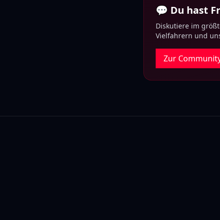
💬 Du hast 
Diskutiere im größ
Vielfahrern und u
Zur Communit