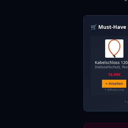
🛒 Must-Have 
Kabelschloss 12
Diebstahlschutz, flex
16.99
€
Ansehen
* Affiliate-Link
* 