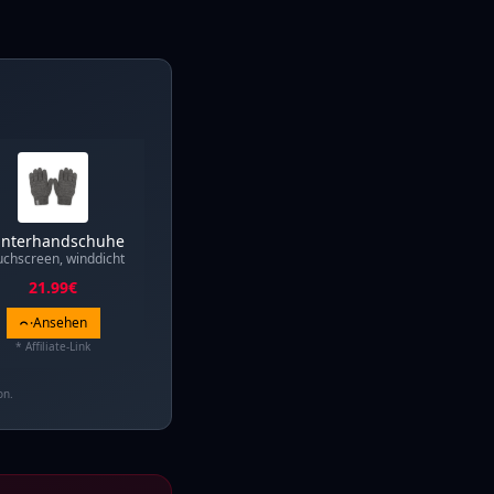
nterhandschuhe
uchscreen, winddicht
21.99
€
Ansehen
* Affiliate-Link
on.