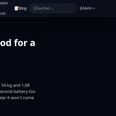
geber
📝
Blog
Suchen …
☰
Mehr
nik
od for a
n 54 kg and 1,68
 second battery too
ular it won't come