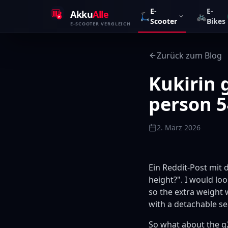
Zum Inhalt springen
E-
E-
Akku
Alle
🛴
🚲
Scooter
Bikes
E-SCOOTER VERGLEICH
Zurück zum Blog
Kukirin g
person 5
2. März 2026
Ein Reddit-Post mit 
height?". I would loo
so the extra weight w
with a detachable se
So what about the g