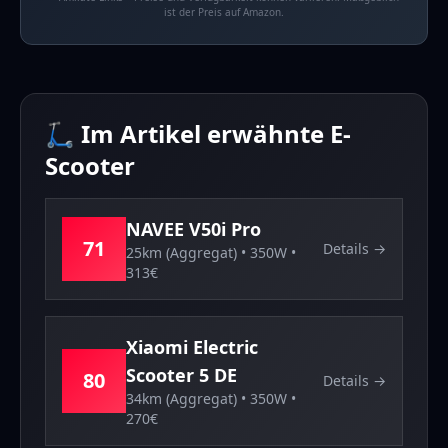
ist der Preis auf Amazon.
🛴 Im Artikel erwähnte E-
Scooter
NAVEE
V50i Pro
71
Details →
25km (Aggregat)
•
350
W •
313
€
Xiaomi
Electric
Scooter 5 DE
80
Details →
34km (Aggregat)
•
350
W •
270
€