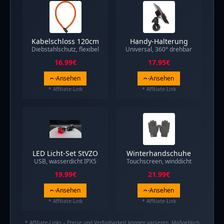
Kabelschloss 120cm
Handy-Halterung
Diebstahlschutz, flexibel
Universal, 360° drehbar
16.99
€
17.95
€
Ansehen
Ansehen
* Affiliate-Link
* Affiliate-Link
LED Licht-Set StVZO
Winterhandschuhe
USB, wasserdicht IPX5
Touchscreen, winddicht
19.99
€
21.99
€
Ansehen
Ansehen
* Affiliate-Link
* Affiliate-Link
* Affiliate-Links – Preise und Verfügbarkeit können variieren. Maßgeblich