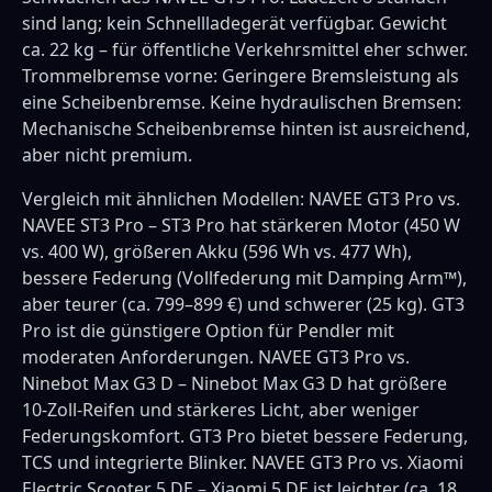
sind lang; kein Schnellladegerät verfügbar. Gewicht
ca. 22 kg – für öffentliche Verkehrsmittel eher schwer.
Trommelbremse vorne: Geringere Bremsleistung als
eine Scheibenbremse. Keine hydraulischen Bremsen:
Mechanische Scheibenbremse hinten ist ausreichend,
aber nicht premium.
Vergleich mit ähnlichen Modellen: NAVEE GT3 Pro vs.
NAVEE ST3 Pro – ST3 Pro hat stärkeren Motor (450 W
vs. 400 W), größeren Akku (596 Wh vs. 477 Wh),
bessere Federung (Vollfederung mit Damping Arm™),
aber teurer (ca. 799–899 €) und schwerer (25 kg). GT3
Pro ist die günstigere Option für Pendler mit
moderaten Anforderungen. NAVEE GT3 Pro vs.
Ninebot Max G3 D – Ninebot Max G3 D hat größere
10-Zoll-Reifen und stärkeres Licht, aber weniger
Federungskomfort. GT3 Pro bietet bessere Federung,
TCS und integrierte Blinker. NAVEE GT3 Pro vs. Xiaomi
Electric Scooter 5 DE – Xiaomi 5 DE ist leichter (ca. 18