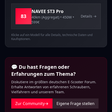
NAVEE
ST3 Pro
83
Details →
40km (Aggregat)
•
450
W •
599
€
Klicke auf ein Modell für alle Details, technische Daten und
Kaufoptionen.
💬 Du hast Fragen oder
Erfahrungen zum Thema?
Diskutiere im größten deutschen E-Scooter Forum.
Erhalte Antworten von erfahrenen Schraubern,
Vielfahrern und unserem Team.
Zur Community
→
Eigene Frage stellen