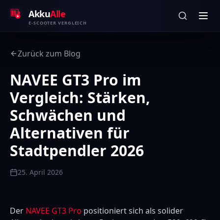
Zum Inhalt springen
Akku
Alle
E-SCOOTER VERGLEICH
Zurück zum Blog
NAVEE GT3 Pro im
Vergleich: Stärken,
Schwächen und
Alternativen für
Stadtpendler 2026
25. April 2026
Der
NAVEE GT3 Pro
positioniert sich als solider