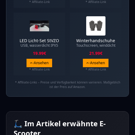
* Affiliate-Link
* Affiliate-Link
LED Licht-Set StVZO
Winterhandschuhe
USB, wasserdicht IPX5
Touchscreen, winddicht
19.99
€
21.99
€
Ansehen
Ansehen
* Affiliate-Link
* Affiliate-Link
* Affiliate-Links – Preise und Verfügbarkeit können variieren. Maßgeblich
ist der Preis auf Amazon.
🛴 Im Artikel erwähnte E-
Scooter