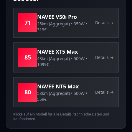
NAVEE
V50i Pro
71
Details →
25km (Aggregat)
•
350
W •
313
€
NAVEE
XT5 Max
85
Details →
43km (Aggregat)
•
500
W •
1099
€
NAVEE
NT5 Max
80
Details →
58km (Aggregat)
•
500
W •
559
€
Klicke auf ein Modell für alle Details, technische Daten und
Kaufoptionen.