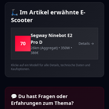
🛴 Im Artikel erwähnte E-
Scooter
Segway
Ninebot E2
Pro D
70
Details →
26km (Aggregat)
•
350
W •
386
€
Klicke auf ein Modell für alle Details, technische Daten und
Kaufoptionen.
💬 Du hast Fragen oder
Erfahrungen zum Thema?