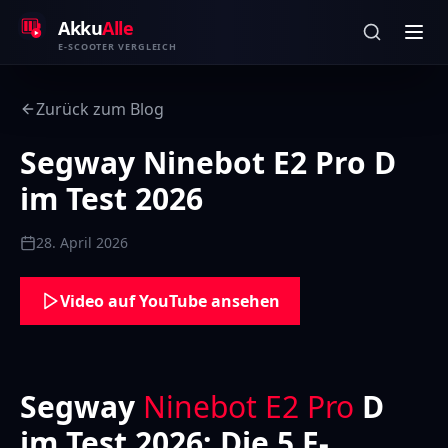
Zum Inhalt springen
Akku
Alle
E-SCOOTER VERGLEICH
Zurück zum Blog
Segway Ninebot E2 Pro D
im Test 2026
28. April 2026
Video auf YouTube ansehen
Segway
Ninebot E2 Pro
D
im Test 2026: Die 5 E-