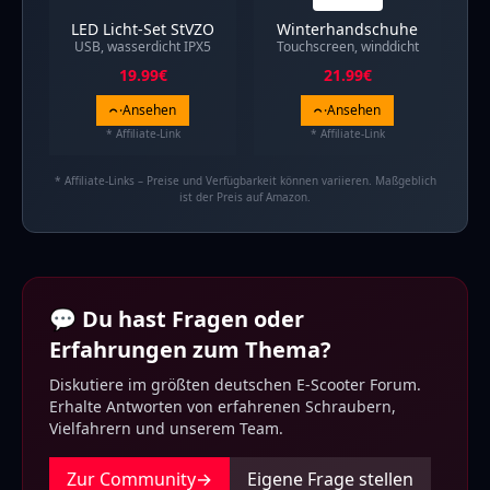
LED Licht-Set StVZO
Winterhandschuhe
USB, wasserdicht IPX5
Touchscreen, winddicht
19.99
€
21.99
€
Ansehen
Ansehen
* Affiliate-Link
* Affiliate-Link
* Affiliate-Links – Preise und Verfügbarkeit können variieren. Maßgeblich
ist der Preis auf Amazon.
💬 Du hast Fragen oder
Erfahrungen zum Thema?
Diskutiere im größten deutschen E-Scooter Forum.
Erhalte Antworten von erfahrenen Schraubern,
Vielfahrern und unserem Team.
Zur Community
→
Eigene Frage stellen