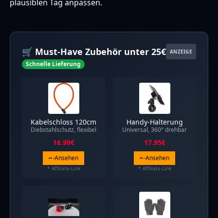
plausiblen Tag anpassen.
🛒 Must-Have Zubehör unter 25€
ANZEIGE
Schnelle Lieferung
Kabelschloss 120cm
Handy-Halterung
Diebstahlschutz, flexibel
Universal, 360° drehbar
16.99
€
17.95
€
Ansehen
Ansehen
* Affiliate-Link
* Affiliate-Link