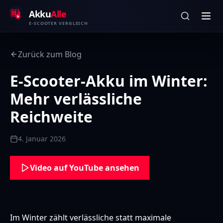
Zum Inhalt springen
Akku
Alle
E-SCOOTER VERGLEICH
Zurück zum Blog
E-Scooter-Akku im Winter:
Mehr verlässliche
Reichweite
4. Januar 2026
Video auf YouTube ansehen
Im Winter zählt verlässliche statt maximale