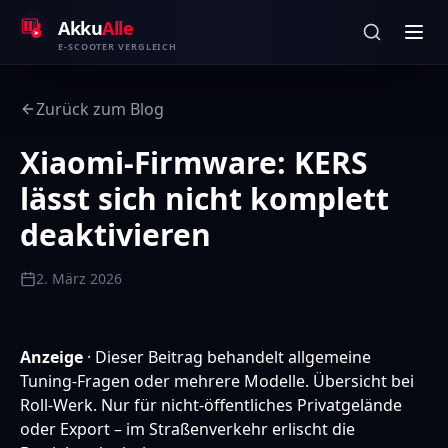
Zum Inhalt springen
Akku
Alle
E-SCOOTER VERGLEICH
Zurück zum Blog
Xiaomi-Firmware: KERS
lässt sich nicht komplett
deaktivieren
2. März 2026
Anzeige
· Dieser Beitrag behandelt allgemeine
Tuning-Fragen oder mehrere Modelle.
Übersicht bei
Roll-Werk
. Nur für nicht-öffentliches Privatgelände
oder Export – im Straßenverkehr erlischt die