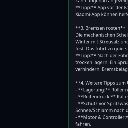
kann ungenau angezeigt w
**Tipp:** App vor der Fa
Xiaomi-App können helfen
**3. Bremsen rosten**  

Die mechanischen Schei
Winter mit Streusalz un
fest. Das führt zu quie
**Tipp:** Nach der Fahr
trocken lagern. Ein Spr
verhindern. Bremsbeläge
**4. Weitere Tipps zum 
- **Lagerung:** Roller n
- **Reifendruck:** Kälte
- **Schutz vor Spritzwas
Schnee/Schlamm nach der
- **Motor & Controller:
fahren.  
