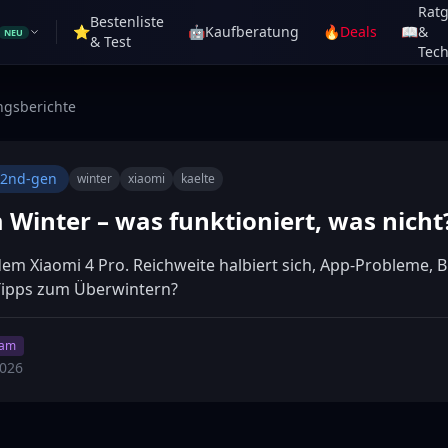
Rat
Bestenliste
⭐
🤖
Kaufberatung
🔥
Deals
📖
&
NEU
& Test
Tech
ngsberichte
-2nd-gen
winter
xiaomi
kaelte
 Winter – was funktioniert, was nicht
dem Xiaomi 4 Pro. Reichweite halbiert sich, App-Probleme, 
Tipps zum Überwintern?
eam
2026