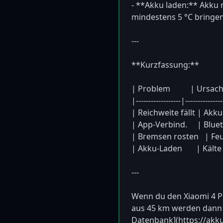
- **Akku laden:** Akku n
mindestens 5 °C bringen.
---

**Kurzfassung:**

| Problem          | Ursache      
|------------------|---------------
| Reichweite fällt | Akku
| App-Verbind.     | Blu
| Bremsen rosten   | Feuc
| Akku-Laden       | Kälte sc
---

Wenn du den Xiaomi 4 Pro
aus 45 km werden dann 2
Datenbank](https://akku