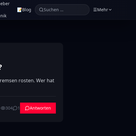
geber
📝
Blog
Suchen …
☰
Mehr
nik
?
Bremsen rosten. Wer hat 
304
1
Antworten