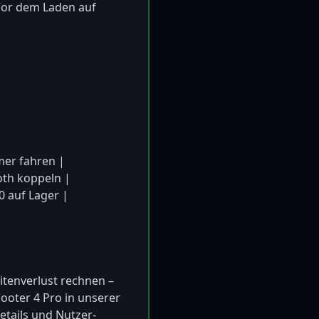
Vor dem Laden auf 
mer fahren |

oth koppeln |

0 auf Lager |

itenverlust rechnen – 
oter 4 Pro in unserer 
etails und Nutzer-