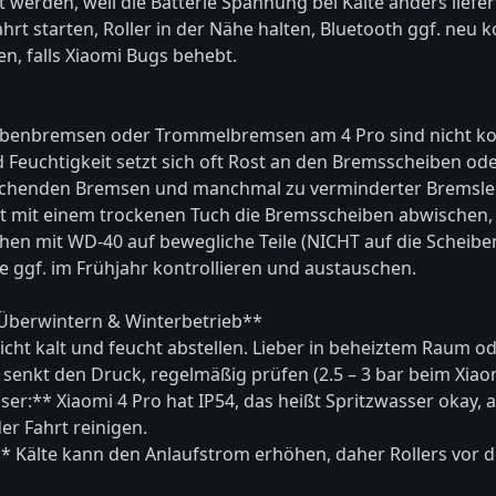
erden, weil die Batterie Spannung bei Kälte anders liefert.
hrt starten, Roller in der Nähe halten, Bluetooth ggf. neu 
, falls Xiaomi Bugs behebt.

benbremsen oder Trommelbremsen am 4 Pro sind nicht komp
d Feuchtigkeit setzt sich oft Rost an den Bremsscheiben od
tschenden Bremsen und manchmal zu verminderter Bremsleis
t mit einem trockenen Tuch die Bremsscheiben abwischen, R
ühen mit WD-40 auf bewegliche Teile (NICHT auf die Scheiben
 ggf. im Frühjahr kontrollieren und austauschen.

Überwintern & Winterbetrieb**  

icht kalt und feucht abstellen. Lieber in beheiztem Raum ode
 senkt den Druck, regelmäßig prüfen (2.5 – 3 bar beim Xiaomi
ser:** Xiaomi 4 Pro hat IP54, das heißt Spritzwasser okay, a
 Fahrt reinigen.  

** Kälte kann den Anlaufstrom erhöhen, daher Rollers vor d