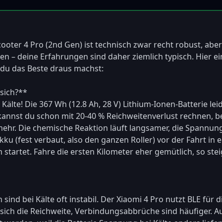
ooter 4 Pro (2nd Gen) ist technisch zwar recht robust, aber d
n – deine Erfahrungen sind daher ziemlich typisch. Hier ein
 du das Beste draus machst:

ich?**  

 Kälte! Die 367 Wh (12.8 Ah, 28 V) Lithium-Ionen-Batterie lei
annst du schon mit 20-40 % Reichweitenverlust rechnen, bei
ehr. Die chemische Reaktion läuft langsamer, die Spannung fä
kku (fest verbaut, also den ganzen Roller) vor der Fahrt in
tartet. Fahre die ersten Kilometer eher gemütlich, so stei
ind bei Kälte oft instabil. Der Xiaomi 4 Pro nutzt BLE für
 sich die Reichweite, Verbindungsabbrüche sind häufiger. A