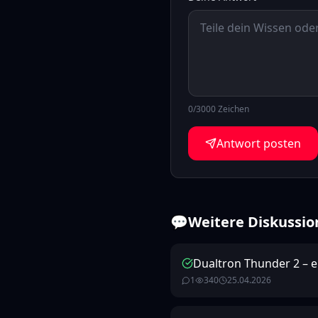
0
/3000 Zeichen
Antwort posten
💬
Weitere Diskussio
Dualtron Thunder 2 – 
1
340
25.04.2026