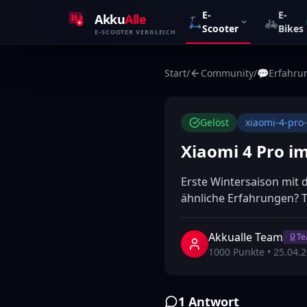
Zum Inhalt springen
E-
E-
Akku
Alle
🛴
🚲
Scooter
Bikes
E-SCOOTER VERGLEICH
Start
/
Community
/
💬
Erfahru
Gelöst
xiaomi-4-pro
Xiaomi 4 Pro im
Erste Wintersaison mit 
ähnliche Erfahrungen? 
Akkualle Team
T
1000
Punkte •
25.04.
1
Antwort