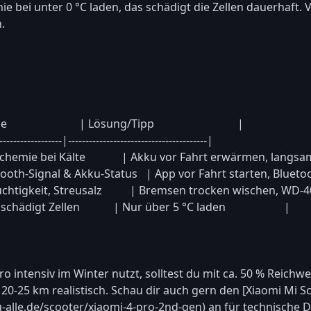
ie bei unter 0 °C laden, das schädigt die Zellen dauerhaft. 


                    | Lösung/Tipp                              |

------------------|----------------------------------------|

chemie bei Kälte             | Akku vor Fahrt erwärmen, langsa
etooth-Signal & Akku-Status   | App vor Fahrt starten, Blueto
htigkeit, Streusalz          | Bremsen trocken wischen, WD-4
hädigt Zellen            | Nur über 5 °C laden                     |

 intensiv im Winter nutzt, solltest du mit ca. 50 % Reichwe
0-25 km realistisch. Schau dir auch gern den [Xiaomi Mi Sco
-alle.de/scooter/xiaomi-4-pro-2nd-gen) an für technische D