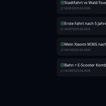
Stadtfahrt vs Wald-Tou
1
303
25.04.2026
Erste Fahrt nach 5 Jah
1
307
25.04.2026
Mein Xiaomi M365 nach 
1
318
25.04.2026
Bahn + E-Scooter Kombi 
1
338
25.04.2026