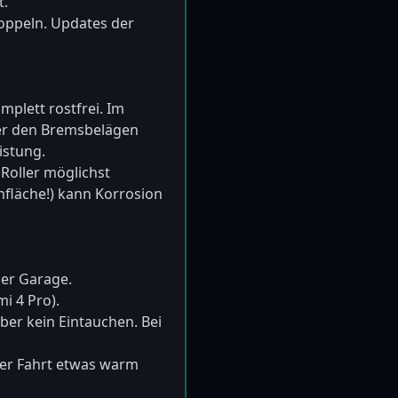
  

koppeln. Updates der 
lett rostfrei. Im 
er den Bremsbelägen 
tung.  

oller möglichst 
fläche!) kann Korrosion 
r Garage.  

 4 Pro).  

ber kein Eintauchen. Bei 
er Fahrt etwas warm 