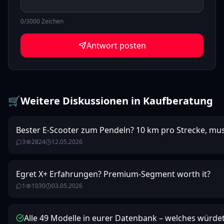
0
/3000 Zeichen
Antwort posten
🛒
Weitere Diskussionen in
Kaufberatung
Bester E-Scooter zum Pendeln? 10 km pro Strecke, muss
3
2824
12.05.2026
Egret X+ Erfahrungen? Premium-Segment worth it?
1
1030
03.05.2026
Alle 49 Modelle in eurer Datenbank – welches würdet