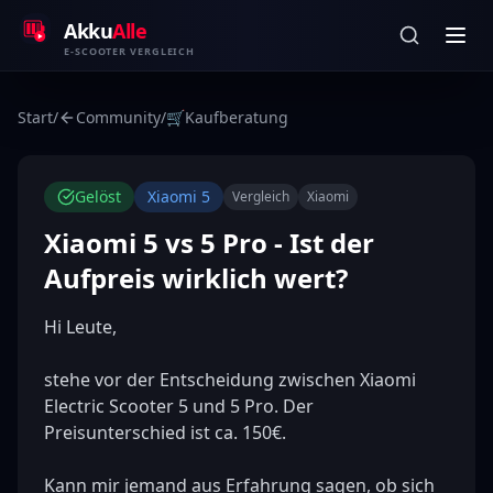
Zum Inhalt springen
Akku
Alle
E-SCOOTER VERGLEICH
Start
/
Community
/
🛒
Kaufberatung
Gelöst
Xiaomi 5
Vergleich
Xiaomi
Xiaomi 5 vs 5 Pro - Ist der
Aufpreis wirklich wert?
Hi Leute,

stehe vor der Entscheidung zwischen Xiaomi 
Electric Scooter 5 und 5 Pro. Der 
Preisunterschied ist ca. 150€.

Kann mir jemand aus Erfahrung sagen, ob sich 