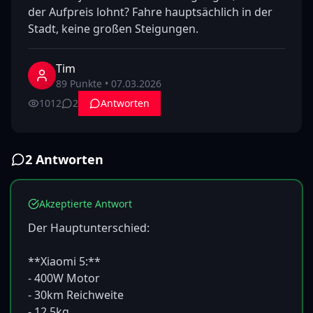
der Aufpreis lohnt? Fahre hauptsächlich in der 
Stadt, keine großen Steigungen.
Tim
89
Punkte •
07.03.2026
1012
2
Antworten
2
Antwort
en
Akzeptierte Antwort
Der Hauptunterschied:

**Xiaomi 5:**

- 400W Motor

- 30km Reichweite

- 12,5kg
