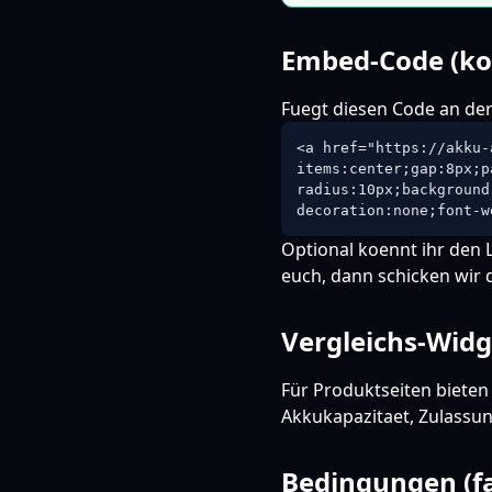
Embed-Code (ko
Fuegt diesen Code an der
<a href="https://akku-
items:center;gap:8px;p
radius:10px;background
decoration:none;font-w
Optional koennt ihr den Li
euch, dann schicken wir 
Vergleichs-Widg
Für Produktseiten bieten
Akkukapazitaet, Zulassung
Bedingungen (fa