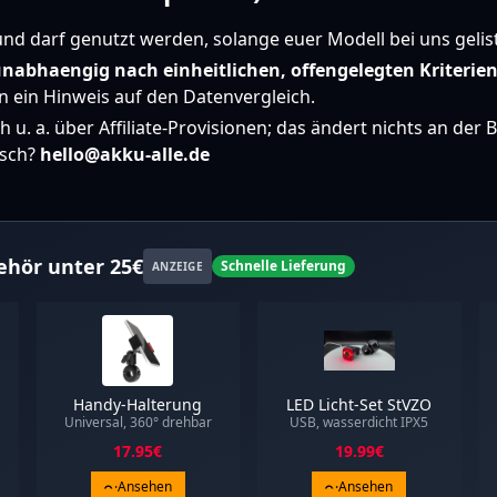
nd darf genutzt werden, solange euer Modell bei uns geliste
nabhaengig nach einheitlichen, offengelegten Kriterie
 ein Hinweis auf den Datenvergleich.
ich u. a. über Affiliate-Provisionen; das ändert nichts an d
nsch?
hello@akku-alle.de
ehör unter 25€
Schnelle Lieferung
ANZEIGE
Handy-Halterung
LED Licht-Set StVZO
Universal, 360° drehbar
USB, wasserdicht IPX5
17.95
€
19.99
€
Ansehen
Ansehen