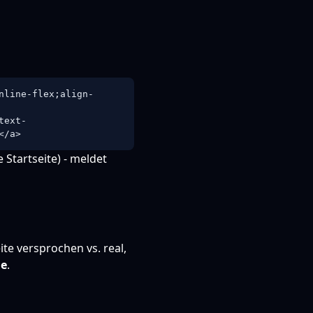
nline-flex;align-
text-
</a>
 Startseite) - meldet
ite versprochen vs. real,
de
.