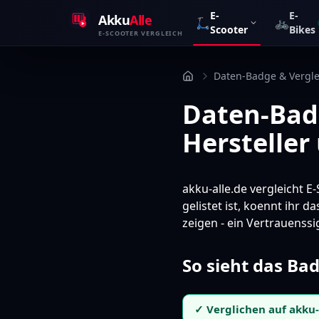
Zum Inhalt springen
E-
E-
Akku
Alle
🛴
🚲
Scooter
Bikes
E-SCOOTER VERGLEICH
Daten-Badge & Vergle
Daten-Badg
Hersteller
akku-alle.de vergleicht E
gelistet ist, koennt ihr d
zeigen - ein Vertrauenssi
So sieht das Ba
✓ Verglichen auf akku-