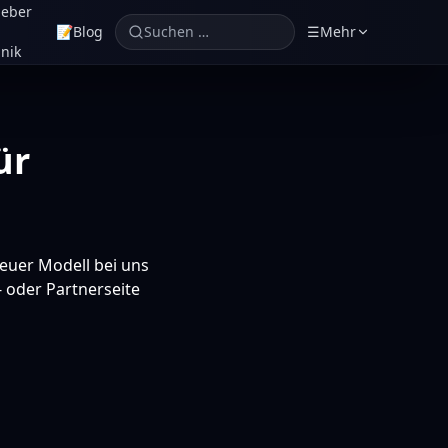
geber
📝
Blog
Suchen …
☰
Mehr
nik
ür
euer Modell bei uns
- oder Partnerseite