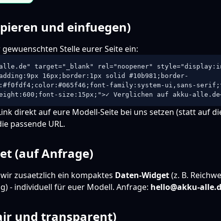
pieren und einfuegen)
 gewuenschten Stelle eurer Seite ein:
alle.de" target="_blank" rel="noopener" style="display:i
adding:9px 16px;border:1px solid #10b981;border-
:#f0fdf4;color:#065f46;font-family:system-ui,sans-serif;
eight:600;font-size:15px;">✓ Verglichen auf akku-alle.de
nk direkt auf eure Modell-Seite bei uns setzen (statt auf die
die passende URL.
et (auf Anfrage)
 wir zusaetzlich ein kompaktes
Daten-Widget
(z. B. Reichwe
) - individuell für euer Modell. Anfrage:
hello@akku-alle.
ir und transparent)