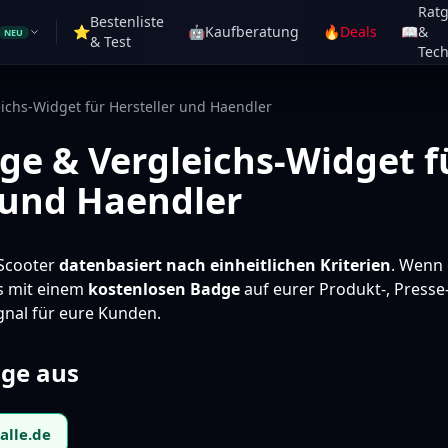
Rat
Bestenliste
⭐
🤖
Kaufberatung
🔥
Deals
📖
&
NEU
& Test
Tech
ichs-Widget für Hersteller und Haendler
e & Vergleichs-Widget f
 und Haendler
-Scooter
datenbasiert nach einheitlichen Kriterien
. Wenn 
as mit einem
kostenlosen Badge
auf eurer Produkt-, Presse
gnal für eure Kunden.
dge aus
alle.de