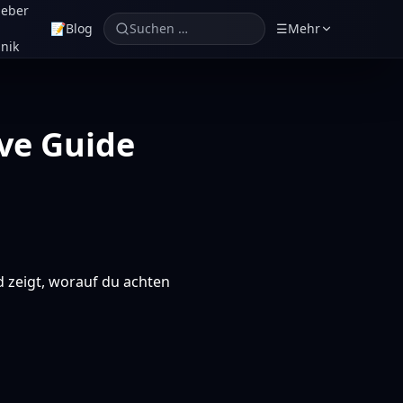
geber
📝
Blog
Suchen …
☰
Mehr
nik
ive Guide
d zeigt, worauf du achten