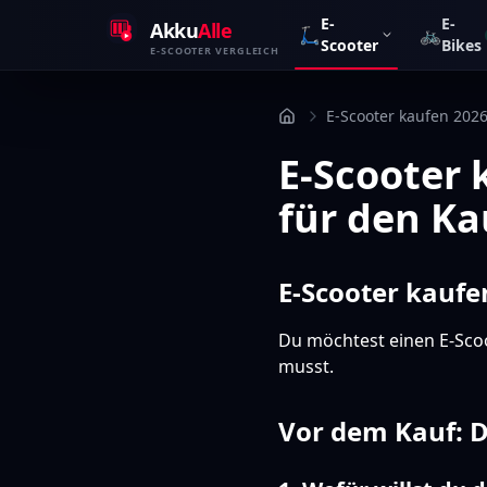
Zum Inhalt springen
E-
E-
Akku
Alle
🛴
🚲
Scooter
Bikes
E-SCOOTER VERGLEICH
E-Scooter kaufen 2026
E-Scooter 
für den Ka
E-Scooter kaufe
Du möchtest einen E-Scoo
musst.
Vor dem Kauf: D