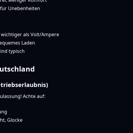
ei, weniger Komfort
für Unebenheiten
 wichtiger als Volt/Ampere
equemes Laden
ind typisch
eutschland
triebserlaubnis)
ulassung! Achte auf:
ung
ht, Glocke