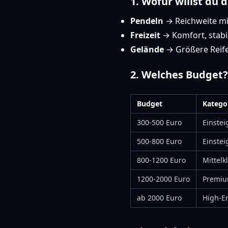
1. Wofür willst du 
Pendeln
→ Reichweite min
Freizeit
→ Komfort, stabi
Gelände
→ Größere Reif
2. Welches Budget?
Budget
Katego
300-500 Euro
Einstei
500-800 Euro
Einstei
800-1200 Euro
Mittelk
1200-2000 Euro
Premi
ab 2000 Euro
High-E