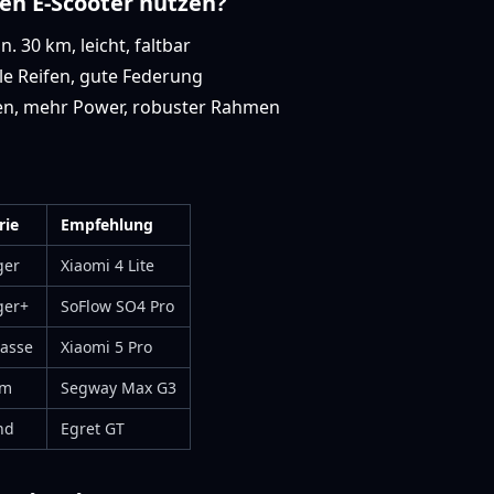
den E-Scooter nutzen?
. 30 km, leicht, faltbar
le Reifen, gute Federung
en, mehr Power, robuster Rahmen
rie
Empfehlung
ger
Xiaomi 4 Lite
ger+
SoFlow SO4 Pro
lasse
Xiaomi 5 Pro
um
Segway Max G3
nd
Egret GT