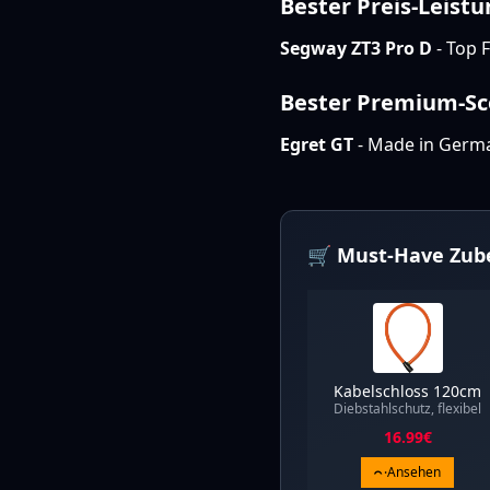
Bester Preis-Leistu
Segway ZT3 Pro D
- Top F
Bester Premium-Sc
Egret GT
- Made in German
🛒 Must-Have Zub
Kabelschloss 120cm
Diebstahlschutz, flexibel
16.99
€
Ansehen