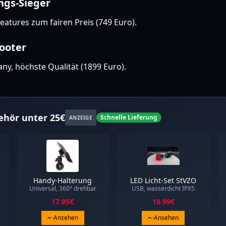
ngs-Sieger
eatures zum fairen Preis (749 Euro).
ooter
y, höchste Qualität (1899 Euro).
ehör unter 25€
Schnelle Lieferung
ANZEIGE
Handy-Halterung
LED Licht-Set StVZO
Universal, 360° drehbar
USB, wasserdicht IPX5
17.95
€
19.99
€
Ansehen
Ansehen