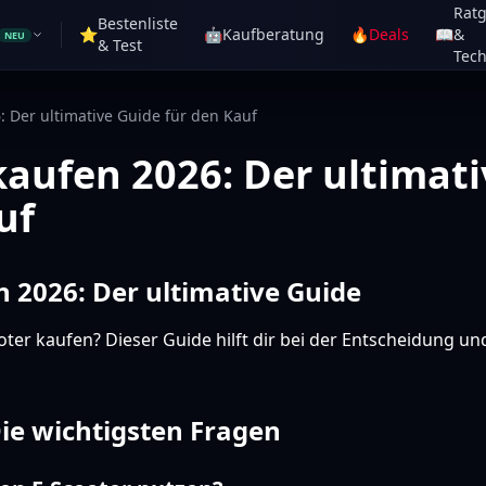
Rat
Bestenliste
⭐
🤖
Kaufberatung
🔥
Deals
📖
&
NEU
& Test
Tech
: Der ultimative Guide für den Kauf
kaufen 2026: Der ultimat
uf
n 2026: Der ultimative Guide
ter kaufen? Dieser Guide hilft dir bei der Entscheidung un
ie wichtigsten Fragen