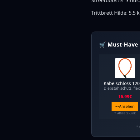
Streetbooster Sirius:
Trittbrett Hilde: 5,5
🛒 Must-Have 
Kabelschloss 12
Diebstahlschutz, flex
16.99
€
Ansehen
* Affiliate-Link
* 