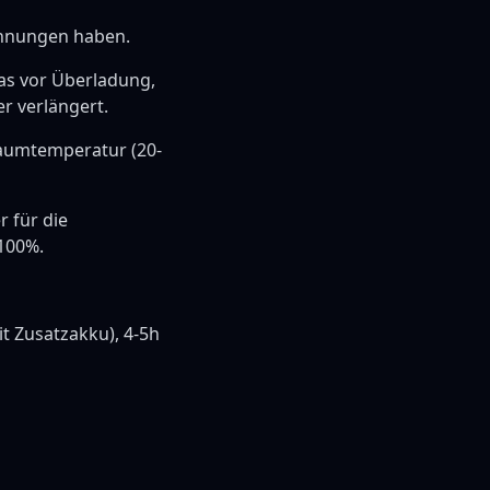
annungen haben.
as vor Überladung,
r verlängert.
Raumtemperatur (20-
r für die
100%.
t Zusatzakku), 4-5h