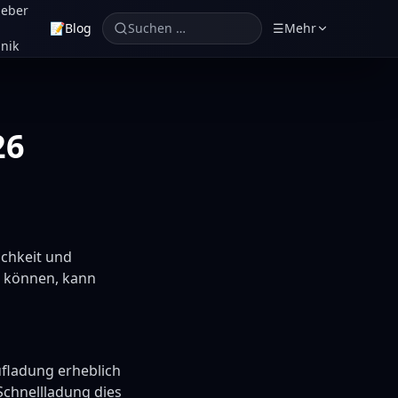
geber
📝
Blog
Suchen …
☰
Mehr
nik
26
ichkeit und
n können, kann
ufladung erheblich
Schnellladung dies