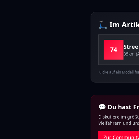
🛴 Im Arti
Stree
74
35km (
Klicke auf ein Modell f
💬 Du hast 
Diskutiere im größ
Vielfahrern und u
Zur Communit