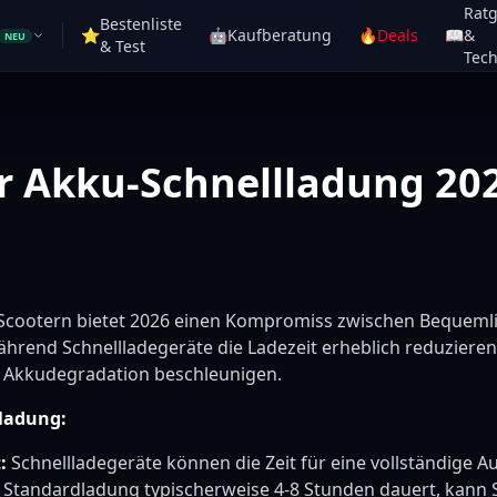
Rat
Bestenliste
⭐
🤖
Kaufberatung
🔥
Deals
📖
&
NEU
& Test
Tech
r Akku-Schnellladung 20
-Scootern bietet 2026 einen Kompromiss zwischen Bequeml
hrend Schnellladegeräte die Ladezeit erheblich reduziere
 Akkudegradation beschleunigen.
lladung:
:
Schnellladegeräte können die Zeit für eine vollständige A
Standardladung typischerweise 4-8 Stunden dauert, kann 