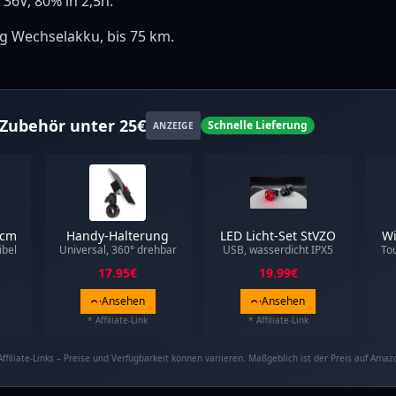
 36V, 80% in 2,5h.
 kg Wechselakku, bis 75 km.
Zubehör unter 25€
Schnelle Lieferung
ANZEIGE
0cm
Handy-Halterung
LED Licht-Set StVZO
Wi
ibel
Universal, 360° drehbar
USB, wasserdicht IPX5
To
17.95
€
19.99
€
Ansehen
Ansehen
* Affiliate-Link
* Affiliate-Link
Affiliate-Links – Preise und Verfügbarkeit können variieren. Maßgeblich ist der Preis auf Amaz