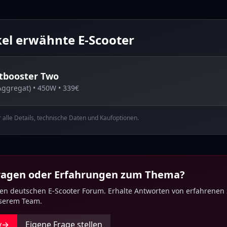
kel erwähnte E-Scooter
tbooster
Two
Aggregat)
•
450
W •
339
€
ür alle Details, technische Daten und Kaufoptionen.
Fragen oder Erfahrungen zum Thema?
ten deutschen E-Scooter Forum. Erhalte Antworten von erfahrenen
nserem Team.
y
→
Eigene Frage stellen