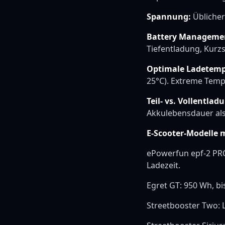
Spannung:
Üblicher
Battery Managemen
Tiefentladung, Kurz
Optimale Ladetemp
25°C). Extreme Tem
Teil- vs. Vollentlad
Akkulebensdauer als
E-Scooter-Modelle 
ePowerfun epf-2 PRO
Ladezeit.
Egret GT: 950 Wh, b
Streetbooster Two: L