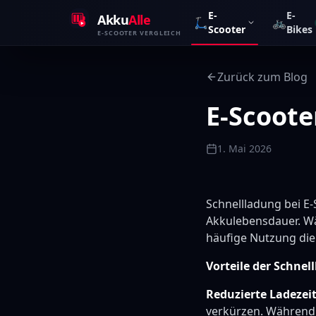
Zum Inhalt springen
E-
E-
Akku
Alle
🛴
🚲
Scooter
Bikes
E-SCOOTER VERGLEICH
Zurück zum Blog
E-Scoote
1. Mai 2026
Schnellladung bei E
Akkulebensdauer. Wä
häufige Nutzung die
Vorteile der Schnel
Reduzierte Ladezeit
verkürzen. Während 