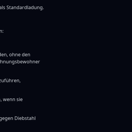
als Standardladung.
n:
en, ohne den
 Wohnungsbewohner
zuführen,
, wenn sie
gegen Diebstahl