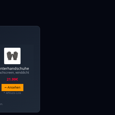
nterhandschuhe
uchscreen, winddicht
21.99
€
Ansehen
* Affiliate-Link
on.