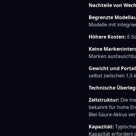
Nachteile von Wech
Begrenzte Modella
Modelle mit integrie
Höhere Kosten:
E-Sc
Keine Markenintero
Marken austauschba
Gewicht und Portabi
selbst zwischen 1,5 
Technische Überleg
Zellstruktur:
Die mei
bekannt für hohe En
Blei-Säure-Akkus ve
Kapazität:
Typischer
Kapazität erfordert 