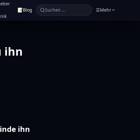
geber
📝
Blog
Suchen …
☰
Mehr
nik
 ihn
inde ihn