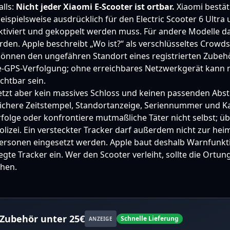
alls:
Nicht jeder Xiaomi E-Scooter ist ortbar.
Xiaomi bestät
beispielsweise ausdrücklich für den Electric Scooter 6 Ultra 
ktiviert und gekoppelt werden muss. Für andere Modelle d
rden. Apple beschreibt „Wo ist?“ als verschlüsseltes Crowd
önnen den ungefähren Standort eines registrierten Zubehö
ve-GPS-Verfolgung; ohne erreichbares Netzwerkgerät kann n
chtbar sein.
tzt aber kein massives Schloss und keinen passenden Abste
sichere Zeitstempel, Standortanzeige, Seriennummer und K
rfolge oder konfrontiere mutmaßliche Täter nicht selbst; üb
lizei. Ein versteckter Tracker darf außerdem nicht zur hei
rsonen eingesetzt werden. Apple baut deshalb Warnfunk
te Tracker ein. Wer den Scooter verleiht, sollte die Ortun
chen.
Zubehör unter 25€
Schnelle Lieferung
ANZEIGE