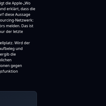
igt die Apple-„Wo
und erklärt, dass die
arf diese Aussage
sourcing-Netzwerk:
rs melden. Das ist
ur der letzte
llplatz. Wird der
aufbeleg und
ergib die
mlichen
tionen gegen
gsfunktion