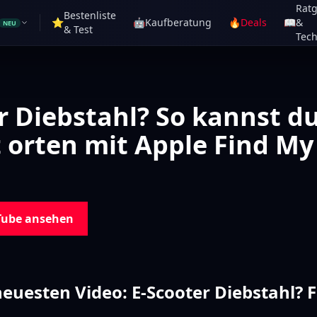
Rat
Bestenliste
⭐
🤖
Kaufberatung
🔥
Deals
📖
&
NEU
& Test
Tech
r Diebstahl? So kannst du
 orten mit Apple Find My
Tube ansehen
euesten Video: E-Scooter Diebstahl? F