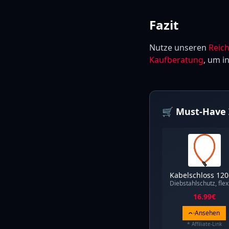
Fazit
Nutze unseren
Reic
Kaufberatung
, um i
🛒 Must-Have 
Kabelschloss 12
Diebstahlschutz, flex
16.99
€
Ansehen
* Affiliate-Link