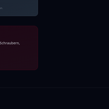
on.
 Schraubern,