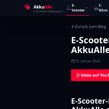
Zum Inhalt springen
E-
E-
Akku
Alle
🛴
🚲
Scooter
Bikes
E-SCOOTER VERGLEICH
Zurück zum Blog
E-Scoote
AkkuAlle
13. Januar 2026
Video auf You
E-Scooter-