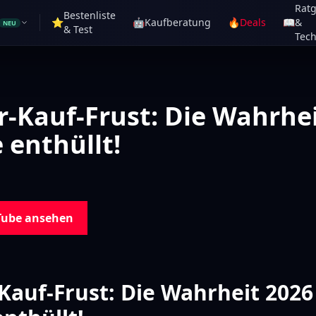
Rat
Bestenliste
⭐
🤖
Kaufberatung
🔥
Deals
📖
&
NEU
& Test
Tech
r-Kauf-Frust: Die Wahrhei
 enthüllt!
Tube ansehen
Kauf-Frust: Die Wahrheit 2026