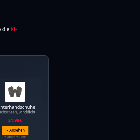
e die
KI-
nterhandschuhe
uchscreen, winddicht
21.99
€
Ansehen
* Affiliate-Link