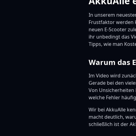
AkkuAlle e
In unserem neuesten
Frustfaktor werden 
neuen E-Scooter zul
ihr unbedingt das V
Tipps, wie man Kost
Warum das E
Im Video wird zunäch
Gerade bei den viele
Von Unsicherheiten b
welche Fehler häufi
Wir bei AkkuAlle ke
macht deutlich, waru
schließlich ist der 