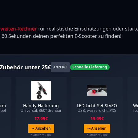
hweiten-Rechner
für realistische Einschätzungen oder start
n 60 Sekunden deinen perfekten E-Scooter zu finden!
Zubehör unter 25€
Schnelle Lieferung
ANZEIGE
0cm
Handy-Halterung
LED Licht-Set StVZO
Wi
ibel
Universal, 360° drehbar
USB, wasserdicht IPX5
To
17.95
€
19.99
€
Ansehen
Ansehen
* Affiliate-Link
* Affiliate-Link