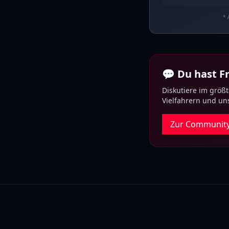
* 
💬 Du hast 
Diskutiere im größ
Vielfahrern und u
Zur Communit