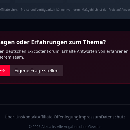
Affiliate-Links – Preise und Verfügbarkeit können variieren. Maßgeblich ist der Preis auf Amaz
Fragen oder Erfahrungen zum Thema?
ten deutschen E-Scooter Forum. Erhalte Antworten von erfahrenen
nserem Team.
y
→
Eigene Frage stellen
Über Uns
Kontakt
Affiliate Offenlegung
Impressum
Datenschutz
© 2026 Akkualle. Alle Angaben ohne Gewähr.