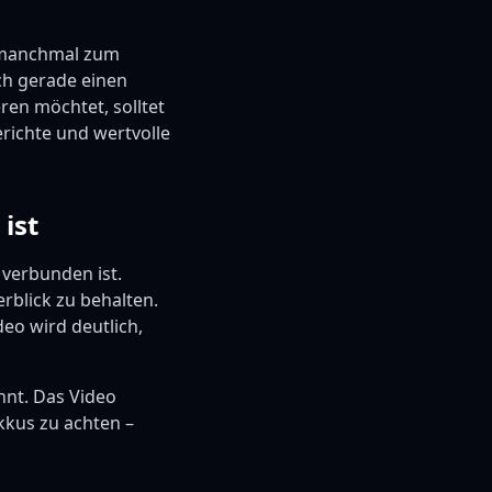
s manchmal zum
ch gerade einen
ren möchtet, solltet
richte und wertvolle
ist
 verbunden ist.
erblick zu behalten.
deo wird deutlich,
nnt. Das Video
kkus zu achten –