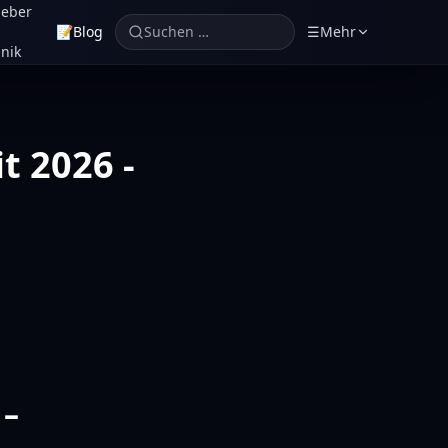
geber
📝
Blog
Suchen …
☰
Mehr
nik
t 2026 -
 –