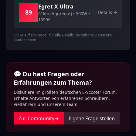
Egret
X Ultra
89
Details →
61km (Aggregat)
•
500
W •
1099
€
Klicke auf ein Modell für alle Details, technische Daten und
Kaufoptionen.
💬 Du hast Fragen oder
Erfahrungen zum Thema?
Diskutiere im größten deutschen E-Scooter Forum.
Erhalte Antworten von erfahrenen Schraubern,
Vielfahrern und unserem Team.
Zur Community
→
Eigene Frage stellen