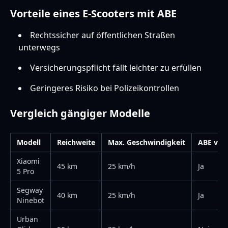
Vorteile eines E-Scooters mit ABE
Rechtssicher auf öffentlichen Straßen
unterwegs
Versicherungspflicht fällt leichter zu erfüllen
Geringeres Risiko bei Polizeikontrollen
Vergleich gängiger Modelle
Modell
Reichweite
Max. Geschwindigkeit
ABE vor
Xiaomi
45 km
25 km/h
Ja
5 Pro
Segway
40 km
25 km/h
Ja
Ninebot
Urban