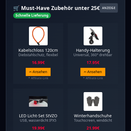
🛒 Must-Have Zubehör unter 25€
ANZEIGE
Schnelle Lieferung
Kabelschloss 120cm
Handy-Halterung
Diebstahlschutz, flexibel
Universal, 360° drehbar
16.99
€
17.95
€
Ansehen
Ansehen
* Affiliate-Link
* Affiliate-Link
LED Licht-Set StVZO
Winterhandschuhe
USB, wasserdicht IPX5
Touchscreen, winddicht
19.99
€
21.99
€