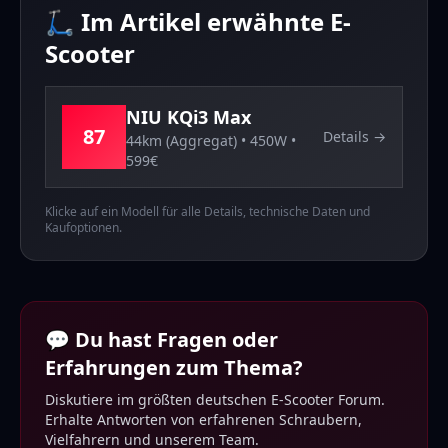
🛴 Im Artikel erwähnte E-
Scooter
NIU
KQi3 Max
87
Details →
44km (Aggregat)
•
450
W •
599
€
Klicke auf ein Modell für alle Details, technische Daten und
Kaufoptionen.
💬 Du hast Fragen oder
Erfahrungen zum Thema?
Diskutiere im größten deutschen E-Scooter Forum.
Erhalte Antworten von erfahrenen Schraubern,
Vielfahrern und unserem Team.