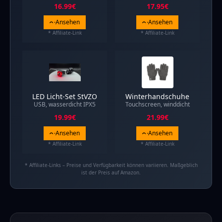
16.99
€
17.95
€
Ansehen
Ansehen
* Affiliate-Link
* Affiliate-Link
LED Licht-Set StVZO
Winterhandschuhe
USB, wasserdicht IPX5
Touchscreen, winddicht
19.99
€
21.99
€
Ansehen
Ansehen
* Affiliate-Link
* Affiliate-Link
* Affiliate-Links – Preise und Verfügbarkeit können variieren. Maßgeblich
ist der Preis auf Amazon.