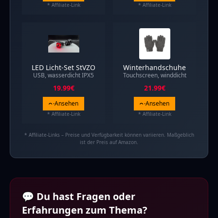
* Affiliate-Link
* Affiliate-Link
LED Licht-Set StVZO
Winterhandschuhe
USB, wasserdicht IPX5
Touchscreen, winddicht
19.99
€
21.99
€
Ansehen
Ansehen
* Affiliate-Link
* Affiliate-Link
* Affiliate-Links – Preise und Verfügbarkeit können variieren. Maßgeblich
ist der Preis auf Amazon.
💬 Du hast Fragen oder
Erfahrungen zum Thema?