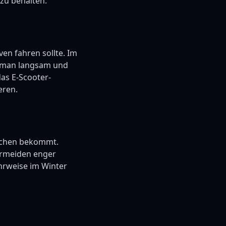
 zu behalten.
en fahren sollte. Im
nn man langsam und
das E-Scooter-
eren.
lächen bekommt.
ermeiden enger
hrweise im Winter