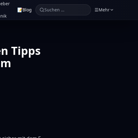
geber
📝
Blog
Suchen …
☰
Mehr
nik
en Tipps
im