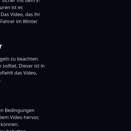
 sicher mit dem E-
ren ist es
Das Video, das ihr
-Fahrer im Winter
r
egeln zu beachten.
olltet. Dieser ist in
fiehlt das Video,
.
igen Bedingungen
dem Video hervor,
 können.