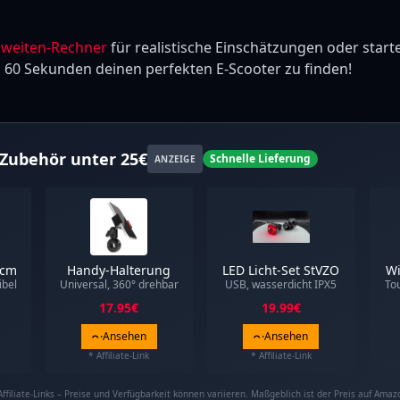
hweiten-Rechner
für realistische Einschätzungen oder start
n 60 Sekunden deinen perfekten E-Scooter zu finden!
Zubehör unter 25€
Schnelle Lieferung
ANZEIGE
0cm
Handy-Halterung
LED Licht-Set StVZO
Wi
ibel
Universal, 360° drehbar
USB, wasserdicht IPX5
To
17.95
€
19.99
€
Ansehen
Ansehen
* Affiliate-Link
* Affiliate-Link
Affiliate-Links – Preise und Verfügbarkeit können variieren. Maßgeblich ist der Preis auf Amaz