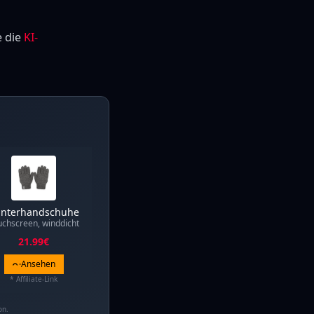
e die
KI-
nterhandschuhe
uchscreen, winddicht
21.99
€
Ansehen
* Affiliate-Link
on.