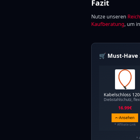
Fazit
Nutze unseren
Reic
Kaufberatung
, um i
🛒 Must-Have 
Kabelschloss 12
Diebstahlschutz, flex
16.99
€
Ansehen
* Affiliate-Link
* 