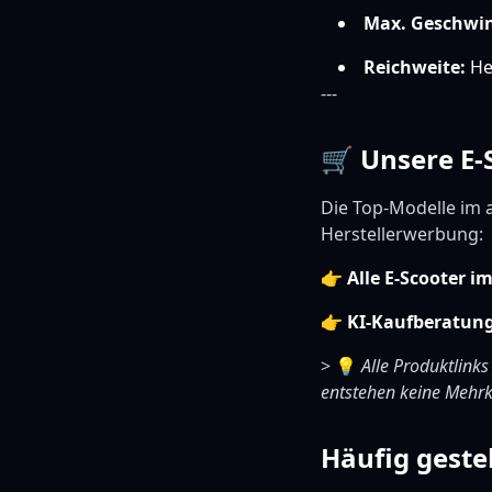
Max. Geschwin
Reichweite:
Her
---
🛒 Unsere E
Die Top-Modelle im 
Herstellerwerbung:
👉
Alle E-Scooter i
👉
KI-Kaufberatun
> 💡
Alle Produktlinks
entstehen keine Mehrk
Häufig geste