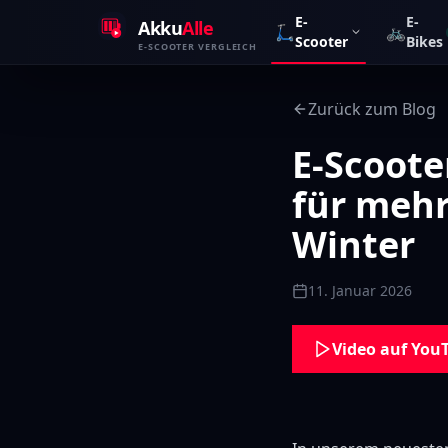
Zum Inhalt springen
E-
E-
Akku
Alle
🛴
🚲
Scooter
Bikes
E-SCOOTER VERGLEICH
Zurück zum Blog
E-Scoote
für mehr
Winter
11. Januar 2026
Video auf You