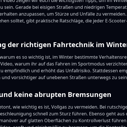
 Video zeigen wir euch die wichtigsten Tipps, um im Winter
u sein. Gerade bei eisigen Straßen und niedrigen Temperatu
verhalten anzupassen, um Stürze und Unfälle zu vermeiden. 
en solltet, gibt praktische Ratschläge, die jeder E-Scooter
g der richtigen Fahrtechnik im Winte
, warum es so wichtig ist, im Winter bestimmte Verhaltensr
Video, warum ihr auf das Fahren im Sportmodus verzichten s
u empfindlich und erhöht das Unfallrisiko. Stattdessen emp
 und vorsichtiger auf unebenen Straßen unterwegs zu sein
s und keine abrupten Bremsungen
etont, wie wichtig es ist, Vollgas zu vermeiden. Bei rutsch
 Beschleunigung schnell zum Sturz führen. Ebenso geht aus 
anöver auf glatten Oberflächen zu Kontrollverlust führen