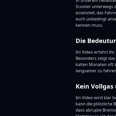
In unserem neuesten
Scooter unterwegs z
essenziell, das Fahr
euch unbedingt anseh
kennen muss.
Die Bedeutun
Im Video erfahrt ihr
Besonders zeigt das 
kalten Monaten oft z
langsamer zu fahren
Kein Vollga
Im Video wird klar b
kann die plötzliche
dass abrupte Bremsm