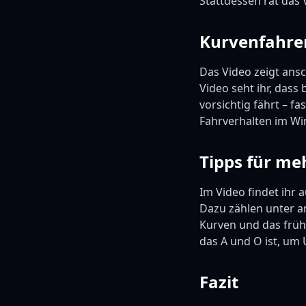
Stattdessen rät das 
Kurvenfahren
Das Video zeigt ans
Video seht ihr, das
vorsichtig fährt – f
Fahrverhalten im Win
Tipps für me
Im Video findet ihr 
Dazu zählen unter a
Kurven und das früh
das A und O ist, um 
Fazit