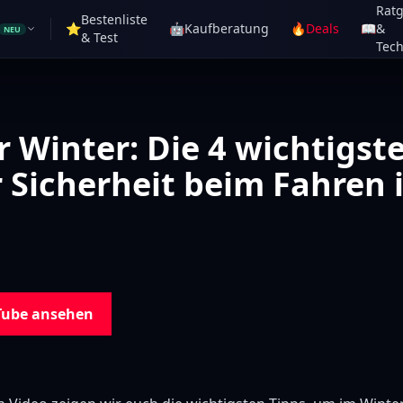
Rat
Bestenliste
⭐
🤖
Kaufberatung
🔥
Deals
📖
&
NEU
& Test
Tech
r Winter: Die 4 wichtigst
 Sicherheit beim Fahren 
Tube ansehen