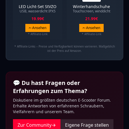
LED Licht-Set StVZO
Winterhandschuhe
USB, wasserdicht IPX5
Touchscreen, winddicht
19.99
€
21.99
€
Ansehen
Ansehen
* Affiliate-Link
* Affiliate-Link
* Affiliate-Links – Preise und Verfügbarkeit können variieren. Maßgeblich
ist der Preis auf Amazon.
💬 Du hast Fragen oder
Erfahrungen zum Thema?
Diskutiere im größten deutschen E-Scooter Forum.
Erhalte Antworten von erfahrenen Schraubern,
Vielfahrern und unserem Team.
Zur Community
→
Eigene Frage stellen