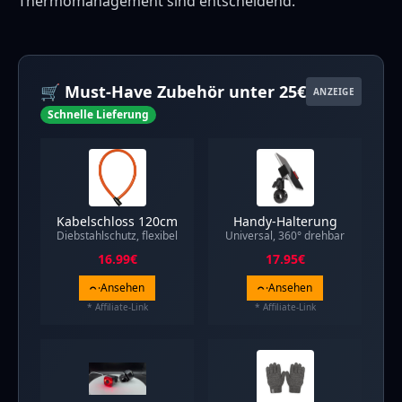
Thermomanagement sind entscheidend.
🛒 Must-Have Zubehör unter 25€
ANZEIGE
Schnelle Lieferung
Kabelschloss 120cm
Handy-Halterung
Diebstahlschutz, flexibel
Universal, 360° drehbar
16.99
€
17.95
€
Ansehen
Ansehen
* Affiliate-Link
* Affiliate-Link