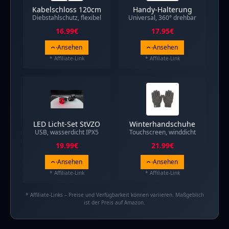
Kabelschloss 120cm
Handy-Halterung
Diebstahlschutz, flexibel
Universal, 360° drehbar
16.99
€
17.95
€
Ansehen
Ansehen
* Affiliate-Link
* Affiliate-Link
LED Licht-Set StVZO
Winterhandschuhe
USB, wasserdicht IPX5
Touchscreen, winddicht
19.99
€
21.99
€
Ansehen
Ansehen
* Affiliate-Link
* Affiliate-Link
* Affiliate-Links – Preise und Verfügbarkeit können variieren. Maßgeblich
ist der Preis auf Amazon.