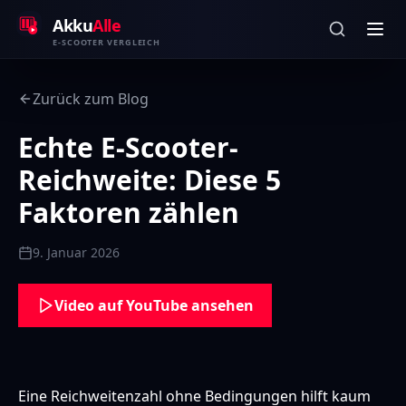
Zum Inhalt springen
Akku
Alle
E-SCOOTER VERGLEICH
Zurück zum Blog
Echte E-Scooter-
Reichweite: Diese 5
Faktoren zählen
9. Januar 2026
Video auf YouTube ansehen
Eine Reichweitenzahl ohne Bedingungen hilft kaum