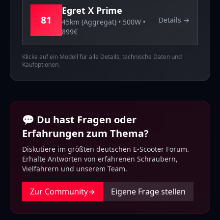
Egret
X Prime
81
Details →
45km (Aggregat)
•
500
W •
899
€
Klicke auf ein Modell für alle Details, technische Daten und
Kaufoptionen.
💬 Du hast Fragen oder
Erfahrungen zum Thema?
Diskutiere im größten deutschen E-Scooter Forum.
Erhalte Antworten von erfahrenen Schraubern,
Vielfahrern und unserem Team.
Zur Community
→
Eigene Frage stellen