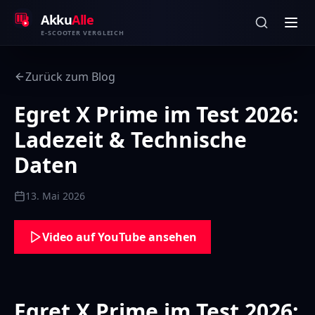
Zum Inhalt springen
Akku
Alle
E-SCOOTER VERGLEICH
Zurück zum Blog
Egret X Prime im Test 2026:
Ladezeit & Technische
Daten
13. Mai 2026
Video auf YouTube ansehen
Egret X Prime im Test 2026: