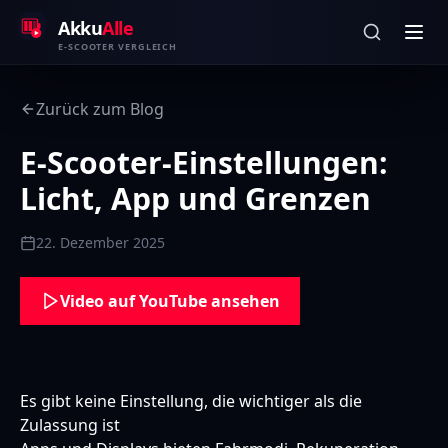
Zum Inhalt springen
Akku
Alle
E-SCOOTER VERGLEICH
Zurück zum Blog
E-Scooter-Einstellungen:
Licht, App und Grenzen
22. Dezember 2025
Video auf YouTube ansehen
Es gibt keine Einstellung, die wichtiger als die
Zulassung ist