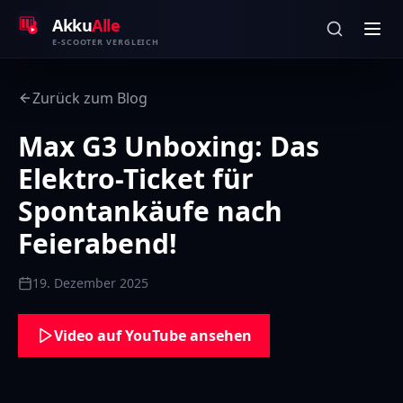
Zum Inhalt springen
Akku
Alle
E-SCOOTER VERGLEICH
Zurück zum Blog
Max G3 Unboxing: Das
Elektro-Ticket für
Spontankäufe nach
Feierabend!
19. Dezember 2025
Video auf YouTube ansehen