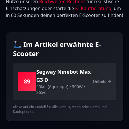
Nutze unseren
Reichweiten-Rechner
für realistische
Einschätzungen oder starte die
KI-Kaufberatung
, um
in 60 Sekunden deinen perfekten E-Scooter zu finden!
🛴 Im Artikel erwähnte E-
Scooter
Segway
Ninebot Max
G3 D
89
Details →
45km (Aggregat)
•
500
W •
865
€
Klicke auf ein Modell für alle Details, technische Daten und
Kaufoptionen.