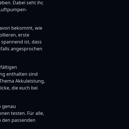
ben. Dabei seht ihr,
, Luftpumpen-
 davon bekommt, wie
llieren, erste
 spannend ist, dass
nfalls angesprochen
fältigen
ang enthalten sind
m Thema Akkuleistung,
cke, die euch bei
eo genau
en testen. Für alle,
h den passenden