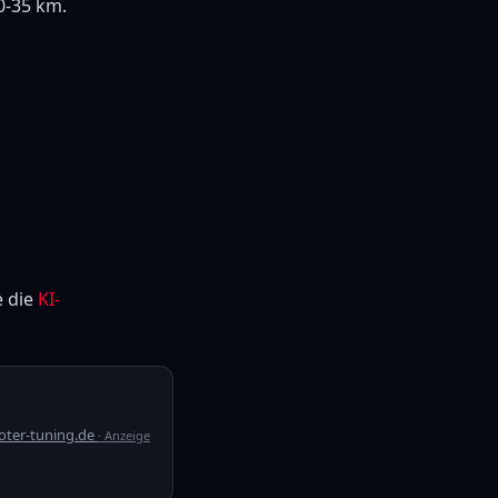
0-35 km.
e die
KI-
oter-tuning.de
· Anzeige