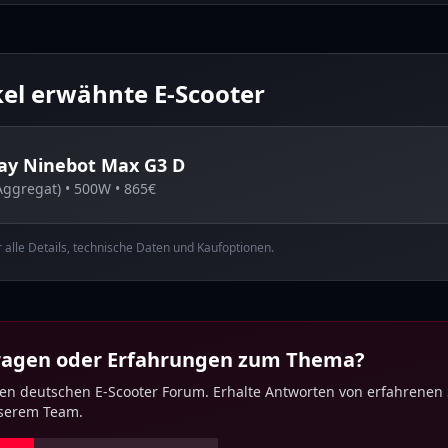
kel erwähnte E-Scooter
ay
Ninebot Max G3 D
Aggregat)
•
500
W •
865
€
ür alle Details, technische Daten und Kaufoptionen.
Fragen oder Erfahrungen zum Thema?
ten deutschen E-Scooter Forum. Erhalte Antworten von erfahrenen
nserem Team.