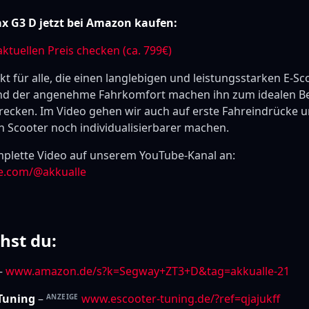
 G3 D jetzt bei Amazon kaufen:
aktuellen Preis checken (ca. 799€)
kt für alle, die einen langlebigen und leistungsstarken E-S
d der angenehme Fahrkomfort machen ihn zum idealen Beg
trecken. Im Video gehen wir auch auf erste Fahreindrücke 
n Scooter noch individualisierbarer machen.
plette Video auf unserem YouTube-Kanal an:
e.com/@akkualle
hst du:
–
www.amazon.de/s?k=Segway+ZT3+D&tag=akkualle-21
 Tuning
–
www.escooter-tuning.de/?ref=qjajukff
ANZEIGE