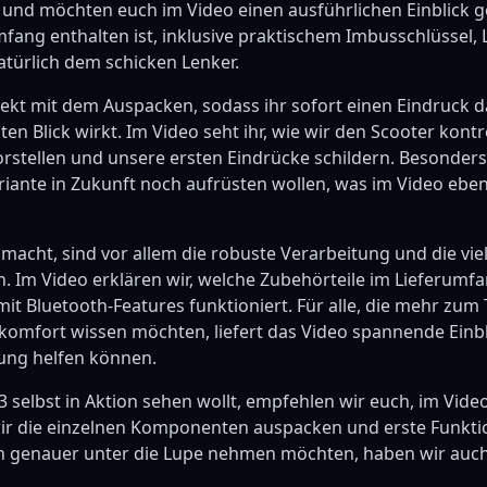
und möchten euch im Video einen ausführlichen Einblick ge
mfang enthalten ist, inklusive praktischem Imbusschlüssel
türlich dem schicken Lenker.
irekt mit dem Auspacken, sodass ihr sofort einen Eindruck
en Blick wirkt. Im Video seht ihr, wie wir den Scooter kontro
orstellen und unsere ersten Eindrücke schildern. Besonders
ariante in Zukunft noch aufrüsten wollen, was im Video ebe
cht, sind vor allem die robuste Verarbeitung und die viel
n. Im Video erklären wir, welche Zubehörteile im Lieferumf
it Bluetooth-Features funktioniert. Für alle, die mehr zu
komfort wissen möchten, liefert das Video spannende Einbli
ung helfen können.
 selbst in Aktion sehen wollt, empfehlen wir euch, im Vid
ir die einzelnen Komponenten auspacken und erste Funktion
ch genauer unter die Lupe nehmen möchten, haben wir auc