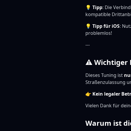
💡
Tipp
: Die Verbin
kompatible Drittanb
💡
Tipp für iOS
: Nu
problemlos!
---
⚠ Wichtiger 
Dieses Tuning ist
nu
Straßenzulassung u
👉
Kein legaler Bet
Vielen Dank für dein
Warum ist di