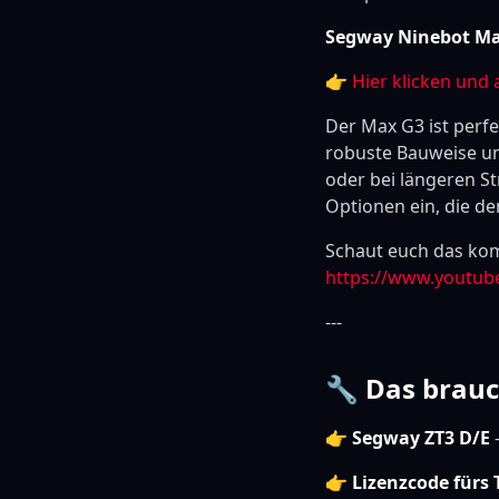
Segway Ninebot Max
👉
Hier klicken und 
Der Max G3 ist perfe
robuste Bauweise un
oder bei längeren S
Optionen ein, die de
Schaut euch das kom
https://www.youtub
---
🔧 Das brauc
👉
Segway ZT3 D/E
👉
Lizenzcode fürs