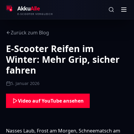
Zum Inhalt springen
Akku
Alle
E-SCOOTER VERGLEICH
Zurück zum Blog
E-Scooter Reifen im
Winter: Mehr Grip, sicher
fahren
5. Januar 2026
Video auf YouTube ansehen
Nasses Laub, Frost am Morgen, Schneematsch am