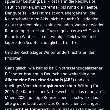
spuerbar Leistung: Bei Frost kann die Reichweite
deutlich sinken, im Extremfall bis rund die Haelfte.
Der gute Teil - das ist meist voruebergehend, die
Kälte schadet dem Akku nicht dauerhaft. Lade den
Akku trotzdem nie eiskalt: erst laden, wenn er wieder
Raumtemperatur hat (Faustregel ab etwa +5 Grad).
Plane im Winter also mit weniger Reichweite und
lagere den Scooter moeglichst frostfrei.
Und die Rechtslage? Winter ändert nichts an den
Pflichten
Ganz gleich, wie kalt es ist: Ein strassenzugelassener
E-Scooter braucht in Deutschland weiterhin eine
Allgemeine Betriebserlaubnis (ABE)
und ein
gueltiges
Versicherungskennzeichen
. Wichtig für
2026: Die Kennzeichenfarbe wechselt - das neue, ab 1.
Maerz 2026 gueltige Kennzeichen ist schwarz, das
alte gruene laeuft aus. Das Kennzeichen verlängert
sich
nicht automatisch
, du musst es aktiv bei deiner