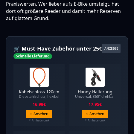
Praxiswerten. Wer lieber aufs
E-Bike
umsteigt, hat
dort oft größere Raeder und damit mehr Reserven
auf glattem Grund.
🛒 Must-Have Zubehör unter 25€
ANZEIGE
Schnelle Lieferung
Kabelschloss 120cm
Handy-Halterung
Diebstahlschutz, flexibel
Universal, 360° drehbar
16.99
€
17.95
€
Ansehen
Ansehen
* Affiliate-Link
* Affiliate-Link