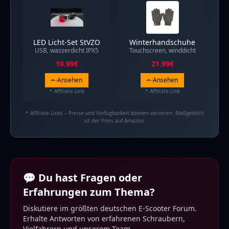
LED Licht-Set StVZO
Winterhandschuhe
USB, wasserdicht IPX5
Touchscreen, winddicht
19.99
€
21.99
€
Ansehen
Ansehen
* Affiliate-Link
* Affiliate-Link
* Affiliate-Links – Preise und Verfügbarkeit können variieren. Maßgeblich
ist der Preis auf Amazon.
💬 Du hast Fragen oder
Erfahrungen zum Thema?
Diskutiere im größten deutschen E-Scooter Forum.
Erhalte Antworten von erfahrenen Schraubern,
Vielfahrern und unserem Team.