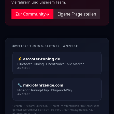
Vielfahrern und unserem Team.
Zur Community
→
Eigene Frage stellen
WEITERE TUNING-PARTNER · ANZEIGE
⚡ escooter-tuning.de
Bluetooth-Tuning · Lizenzcodes · Alle Marken
ANZEIGE
🔧 mikrofahrzeuge.com
Ninebot Tuning-Chip · Plug-and-Play
ANZEIGE
Getunte E-Scooter dürfen in DE nicht im öffentlichen Straßenverkehr
genutzt werden (ABE erlischt, §6 PflVG). Nur Privatgelände. Kauf
eigenverantwortlich.