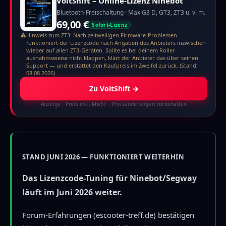
VoltShift – Online-Lizenz Ninebot
Bluetooth-Freischaltung · Max G3 D, GT3, ZT3 u. v. m.
69,00 €
Sofort-Lizenz
⚠
Hinweis zum ZT3: Nach zeitweiligen Firmware-Problemen
funktioniert der Lizenzcode nach Angaben des Anbieters inzwischen
wieder auf allen ZT3-Geräten. Sollte es bei deinem Roller
ausnahmsweise nicht klappen, klärt der Anbieter das über seinen
Support — und erstattet den Kaufpreis im Zweifel zurück. (Stand:
08.08.2026)
Zu VoltShift
→
Anzeige
· Preis inkl. MwSt. · Preisänderungen vorbehalten
STAND JUNI 2026 — FUNKTIONIERT WEITERHIN
Das Lizenzcode-Tuning für Ninebot/Segway
läuft im Juni 2026 weiter.
Forum-Erfahrungen (escooter-treff.de) bestätigen