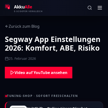
Zum Inhalt springen
Akku
Alle
E-SCOOTER VERGLEICH
Zurück zum Blog
Segway App Einstellungen
2026: Komfort, ABE, Risiko
25. Februar 2026
Video auf YouTube ansehen
TUNING-SHOP · SOFORT FREISCHALTEN