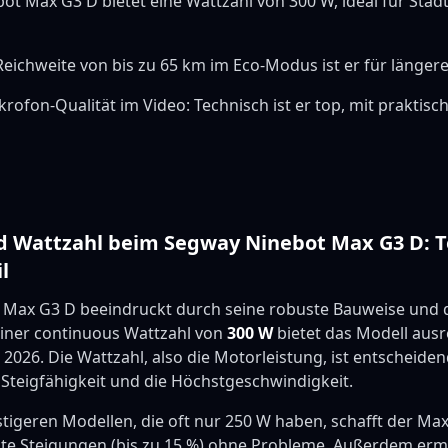
ot Max G3 D bietet eine Wattzahl von 300 W, ideal für Stad
 Reichweite von bis zu 65 km im Eco-Modus ist er für länger
ikrofon-Qualität im Video: Technisch ist er top, mit praktisc
nd Wattzahl beim Segway Ninebot Max G3 D: 
l
Max G3 D beeindruckt durch seine robuste Bauweise und d
einer continuous Wattzahl von
300 W
bietet das Modell aus
2026. Die Wattzahl, also die Motorleistung, ist entscheiden
 Steigfähigkeit und die Höchstgeschwindigkeit.
tigeren Modellen, die oft nur 250 W haben, schafft der Ma
hte Steigungen (bis zu 15 %) ohne Probleme. Außerdem ermö