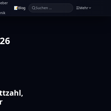
geber
📝
Blog
Suchen …
☰
Mehr
nik
026
tzahl,
r