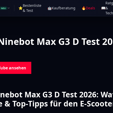
Rat
Bestenliste
⭐
🤖
Kaufberatung
🔥
Deals
📖
&
NEU
& Test
Tech
Ninebot Max G3 D Test 2
Tube ansehen
nebot Max G3 D Test 2026: Wat
 & Top-Tipps für den E-Scoote