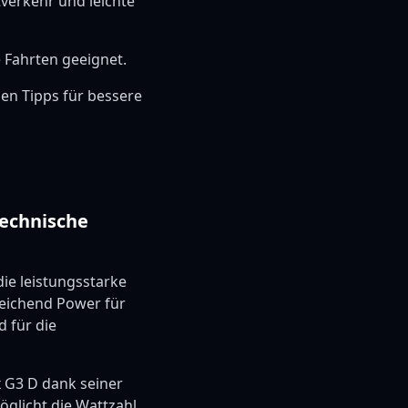
tverkehr und leichte
e Fahrten geeignet.
hen Tipps für bessere
Technische
ie leistungsstarke
reichend Power für
d für die
x G3 D dank seiner
glicht die Wattzahl