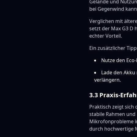
Gelände und Nutzung
bei Gegenwind kann 
Verglichen mit älter
setzt der Max G3 D h
echter Vorteil.
Ein zusätzlicher Tipp
Nutze den Eco-
Lade den Akku 
verlängern.
3.3 Praxis-Erfa
Praktisch zeigt sich
stabile Rahmen und d
Mikrofonprobleme im
durch hochwertige M