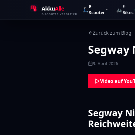
Zum Inhalt springen
E-
E-
Akku
Alle
🛴
🚲
Scooter
Bikes
E-SCOOTER VERGLEICH
Zurück zum Blog
Segway 
9. April 2026
Video auf You
Segway Ni
Reichweite