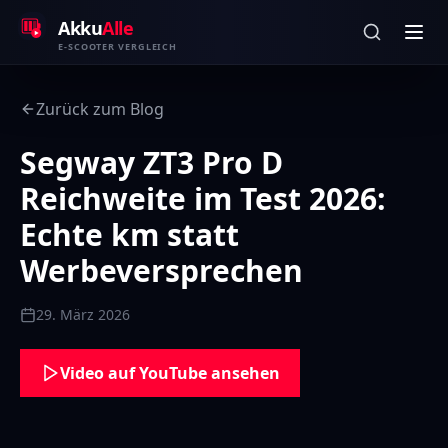
Zum Inhalt springen
Akku
Alle
E-SCOOTER VERGLEICH
Zurück zum Blog
Segway ZT3 Pro D
Reichweite im Test 2026:
Echte km statt
Werbeversprechen
29. März 2026
Video auf YouTube ansehen