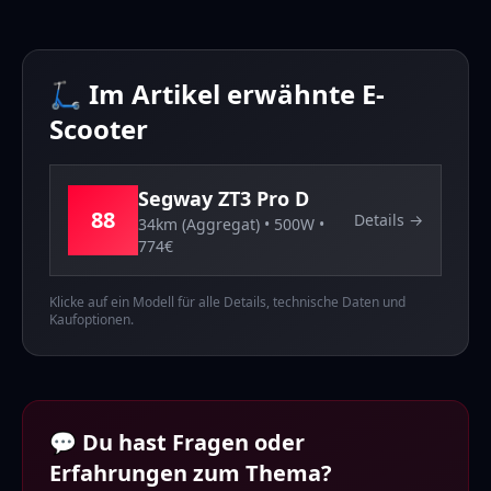
🛴 Im Artikel erwähnte E-
Scooter
Segway
ZT3 Pro D
88
Details →
34km (Aggregat)
•
500
W •
774
€
Klicke auf ein Modell für alle Details, technische Daten und
Kaufoptionen.
💬 Du hast Fragen oder
Erfahrungen zum Thema?