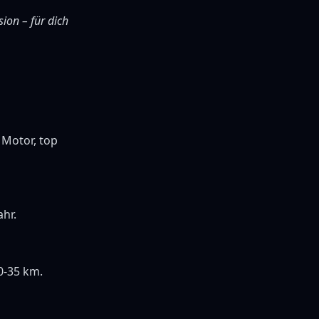
sion – für dich
 Motor, top
ahr.
0-35 km.