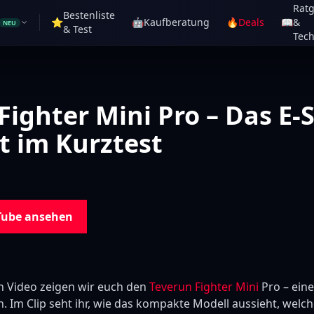
Rat
Bestenliste
⭐
🤖
Kaufberatung
🔥
Deals
📖
&
NEU
& Test
Tech
Fighter Mini Pro – Das E-
t im Kurztest
Tube ansehen
 Video zeigen wir euch den
Teverun Fighter Mini
Pro – ein
. Im Clip seht ihr, wie das kompakte Modell aussieht, welc