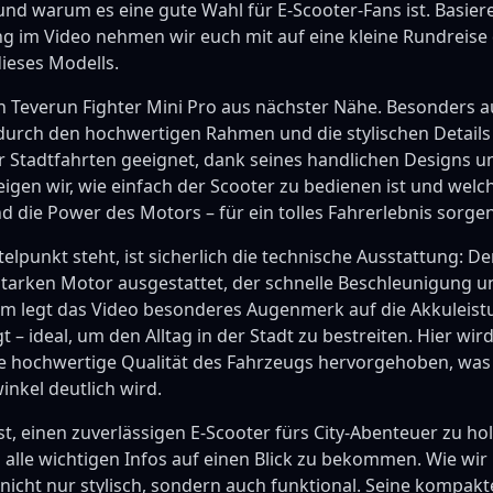
 und warum es eine gute Wahl für E-Scooter-Fans ist. Basier
g im Video nehmen wir euch mit auf eine kleine Rundreise 
dieses Modells.
n Teverun Fighter Mini Pro aus nächster Nähe. Besonders auff
durch den hochwertigen Rahmen und die stylischen Details
ür Stadtfahrten geeignet, dank seines handlichen Designs u
eigen wir, wie einfach der Scooter zu bedienen ist und welc
 die Power des Motors – für ein tolles Fahrerlebnis sorgen
lpunkt steht, ist sicherlich die technische Ausstattung: Der
tarken Motor ausgestattet, der schnelle Beschleunigung un
m legt das Video besonderes Augenmerk auf die Akkuleistun
 – ideal, um den Alltag in der Stadt zu bestreiten. Hier wir
e hochwertige Qualität des Fahrzeugs hervorgehoben, was
inkel deutlich wird.
st, einen zuverlässigen E-Scooter fürs City-Abenteuer zu hol
 alle wichtigen Infos auf einen Blick zu bekommen. Wie wir 
 nicht nur stylisch, sondern auch funktional. Seine kompa