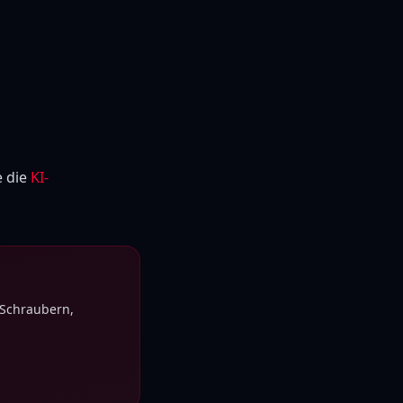
e die
KI-
 Schraubern,