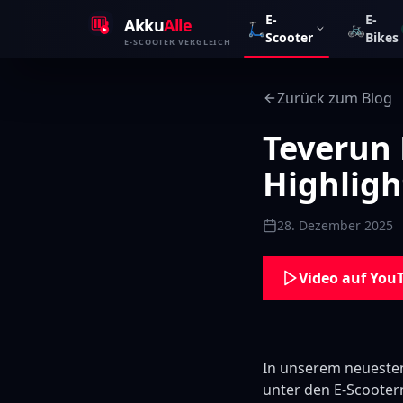
Zum Inhalt springen
E-
E-
Akku
Alle
🛴
🚲
Scooter
Bikes
E-SCOOTER VERGLEICH
Zurück zum Blog
Teverun 
Highligh
28. Dezember 2025
Video auf You
In unserem neuesten
unter den E-Scootern