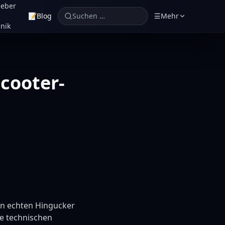
geber
📝
Blog
Suchen …
☰
Mehr
nik
Scooter-
en echten Hingucker
he technischen