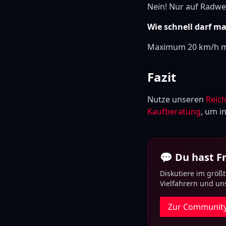
Nein! Nur auf Radwe
Wie schnell darf m
Maximum 20 km/h mi
Fazit
Nutze unseren
Reic
Kaufberatung
, um i
💬 Du hast 
Diskutiere im größ
Vielfahrern und u
Zur Communit