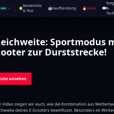
Rat
Bestenliste
⭐
🤖
Kaufberatung
🔥
Deals
📖
&
NEU
& Test
Tech
Reichweite: Sportmodus 
cooter zur Durststrecke!
Tube ansehen
 Video zeigen wir euch, wie die Kombination aus Wetterb
chweite deines E-Scooters beeinflusst. Besonders im Winte