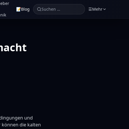
geber
📝
Blog
Suchen …
☰
Mehr
nik
macht
edingungen und
r können die kalten