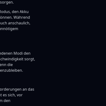
sorgen.
 Modus, den Akku
n können. Während
auch anschaulich,
 unnötigem
hiedenen Modi den
chwindigkeit sorgt,
enn die
egenzubleiben.
nforderungen an das
 es sich, vor
um den