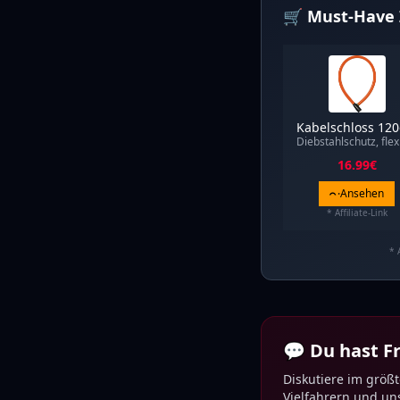
🛒 Must-Have 
Kabelschloss 12
Diebstahlschutz, flex
16.99
€
Ansehen
* Affiliate-Link
* 
💬 Du hast 
Diskutiere im größ
Vielfahrern und u