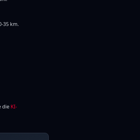
0-35 km.
e die
KI-