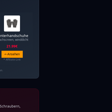
nterhandschuhe
uchscreen, winddicht
21.99
€
Ansehen
* Affiliate-Link
on.
 Schraubern,