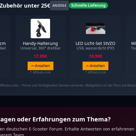
Zubehör unter 25€
Schnelle Lieferung
ANZEIGE
0cm
Handy-Halterung
LED Licht-Set StVZO
Wi
ibel
Universal, 360° drehbar
USB, wasserdicht IPX5
To
17.95
€
19.99
€
Ansehen
Ansehen
* Affiliate-Link
* Affiliate-Link
Affiliate-Links – Preise und Verfügbarkeit können variieren. Maßgeblich ist der Preis auf Amaz
Fragen oder Erfahrungen zum Thema?
ten deutschen E-Scooter Forum. Erhalte Antworten von erfahrenen
nserem Team.