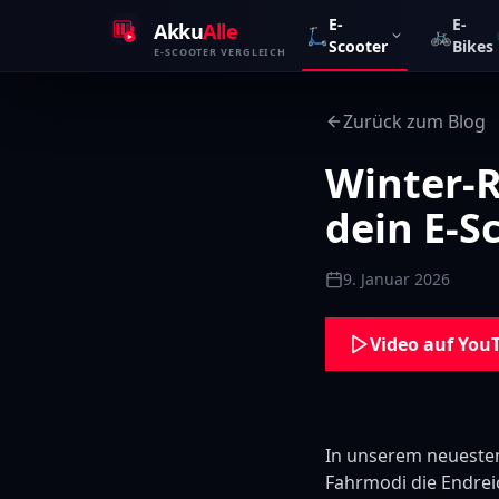
Zum Inhalt springen
E-
E-
Akku
Alle
🛴
🚲
Scooter
Bikes
E-SCOOTER VERGLEICH
Zurück zum Blog
Winter-
dein E-S
9. Januar 2026
Video auf You
In unserem neuesten
Fahrmodi die Endrei