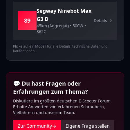
Segway
Ninebot Max
G3 D
89
Details →
45km (Aggregat)
•
500
W •
865
€
Klicke auf ein Modell für alle Details, technische Daten und
Kaufoptionen.
💬 Du hast Fragen oder
Erfahrungen zum Thema?
Diskutiere im größten deutschen E-Scooter Forum.
Erhalte Antworten von erfahrenen Schraubern,
Vielfahrern und unserem Team.
Zur Community
→
Eigene Frage stellen