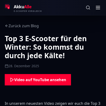
Zum Inhalt springen
Akku
Alle
E-SCOOTER VERGLEICH
Zurück zum Blog
Top 3 E-Scooter für den
Winter: So kommst du
durch jede Kälte!
28. Dezember 2025
Video auf YouTube ansehen
In unserem neuesten Video zeigen wir euch die Top 3