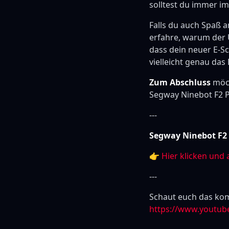
solltest du immer i
Falls du auch Spaß a
erfahre, warum der U
dass dein neuer E-Sc
vielleicht genau das 
Zum Abschluss
möch
Segway Ninebot F2 P
---
Segway Ninebot F2 
👉
Hier klicken und 
---
Schaut euch das kom
https://www.youtub