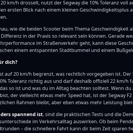
0 km/h drosselt, nutzt der Segway die 10% Toleranz voll a
en ersten Blick nach einem kleinen Geschwindigkeitsplus a
gen.
enau, wie die beiden Scooter beim Thema Geschwindigkeit 
Differenz in der Praxis so relevant sein können. Gerade we
hrperformance im Straßenverkehr geht, kann diese Geschw
ischen einem entspannten Stadtbummel und einem Bußgel
ür dich?
ist auf 20 km/h begrenzt, was rechtlich vorgegeben ist. De
0% Toleranz richtig aus und darf deshalb offiziell 22 km/h 
das so ist und was du im Alltag beachten solltest. Wenn du
ist, der vielleicht etwas mehr Speed hat, ist der Segway F
zlichen Rahmen bleibt, aber eben etwas mehr Leistung biet
ders spannend ist
, sind die praktischen Tests und die Dem
sunterschiede im Verkehrsalltag auswirken. Ob beim Pend
trunden – die schnellere Fahrt kann dir beim Zeit sparen he