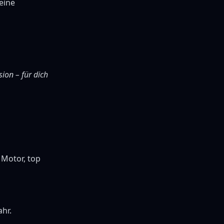
eine
sion – für dich
 Motor, top
ahr.