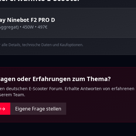
ay
Ninebot F2 PRO D
Aggregat)
•
450
W •
497
€
ür alle Details, technische Daten und Kaufoptionen.
Fragen oder Erfahrungen zum Thema?
ten deutschen E-Scooter Forum. Erhalte Antworten von erfahrenen
nserem Team.
y
→
Eigene Frage stellen