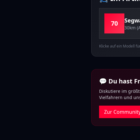
Segw
70
30km (
Klicke auf ein Modell f
💬 Du hast 
Diskutiere im größ
Vielfahrern und u
Zur Communit