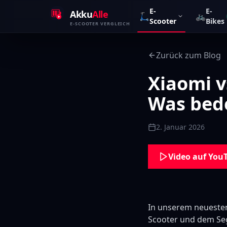
Zum Inhalt springen
E-
E-
Akku
Alle
🛴
🚲
Scooter
Bikes
E-SCOOTER VERGLEICH
Zurück zum Blog
Xiaomi v
Was bede
2. Januar 2026
Video auf You
In unserem neuesten
Scooter und dem S