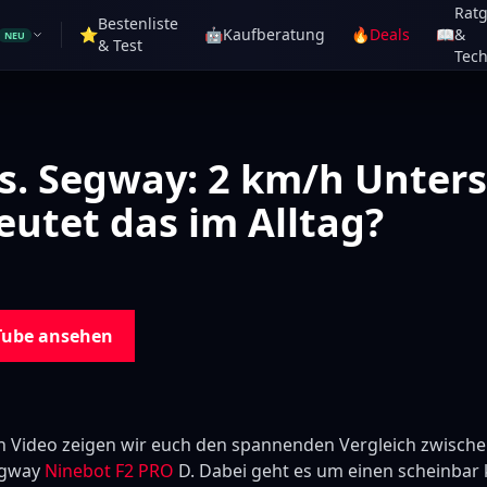
Rat
Bestenliste
⭐
🤖
Kaufberatung
🔥
Deals
📖
&
NEU
& Test
Tech
s. Segway: 2 km/h Unters
utet das im Alltag?
Tube ansehen
 Video zeigen wir euch den spannenden Vergleich zwische
egway
Ninebot F2 PRO
D. Dabei geht es um einen scheinbar 