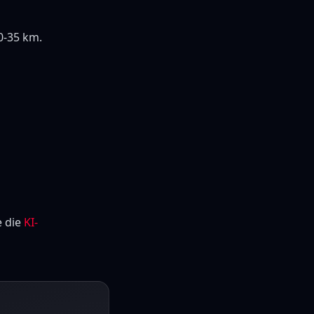
0-35 km.
e die
KI-