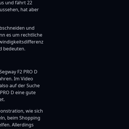
us und fährt 22
ussehen, hat aber
abschneiden und
nn es um rechtliche
indigkeitsdifferenz
d bedeuten.
r Segway F2 PRO D
fahren. Im Video
 also auf der Suche
2 PRO D eine gute
et.
onstration, wie sich
eln, beim Shopping
lfen. Allerdings