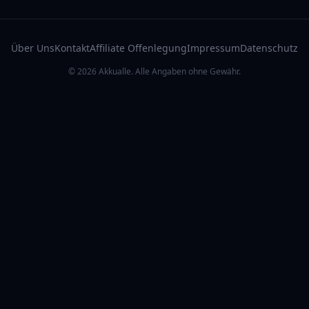
Über Uns
Kontakt
Affiliate Offenlegung
Impressum
Datenschutz
© 2026 Akkualle. Alle Angaben ohne Gewähr.
r Zubehör
E-Scooter Gesetze
Bußgeld-Rechner
E-Scooter Bestenliste