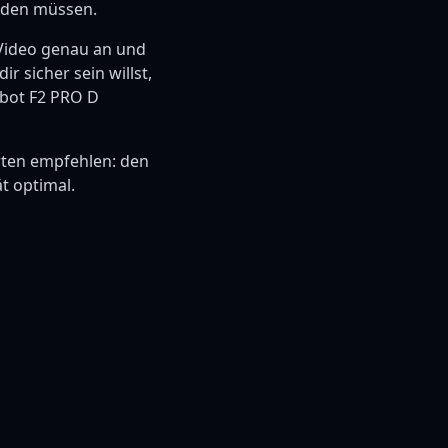
erden müssen.
s Video genau an und
 sicher sein willst,
ebot F2 PRO D
rten empfehlen: den
t optimal.