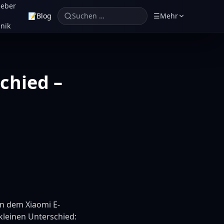
geber
📝
Blog
Suchen …
☰
Mehr
nik
chied –
n dem Xiaomi E-
kleinen Unterschied: