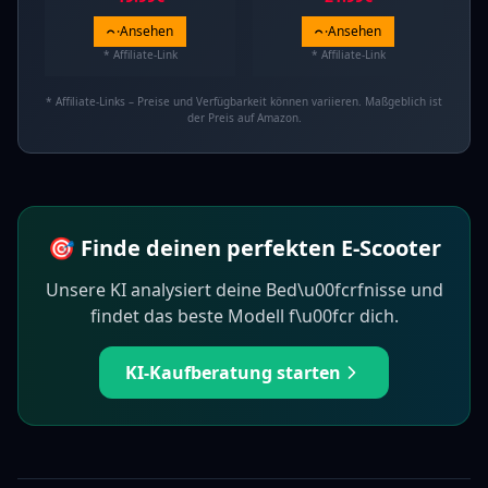
Ansehen
Ansehen
* Affiliate-Link
* Affiliate-Link
* Affiliate-Links – Preise und Verfügbarkeit können variieren. Maßgeblich ist
der Preis auf Amazon.
🎯 Finde deinen perfekten E-Scooter
Unsere KI analysiert deine Bed\u00fcrfnisse und
findet das beste Modell f\u00fcr dich.
KI-Kaufberatung starten