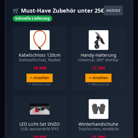
🛒 Must-Have Zubehör unter 25€
ANZEIGE
Schnelle Lieferung
Kabelschloss 120cm
Handy-Halterung
Diebstahlschutz, flexibel
Universal, 360° drehbar
16.99
€
17.95
€
Ansehen
Ansehen
* Affiliate-Link
* Affiliate-Link
LED Licht-Set StVZO
Winterhandschuhe
USB, wasserdicht IPX5
Touchscreen, winddicht
19.99
€
21.99
€