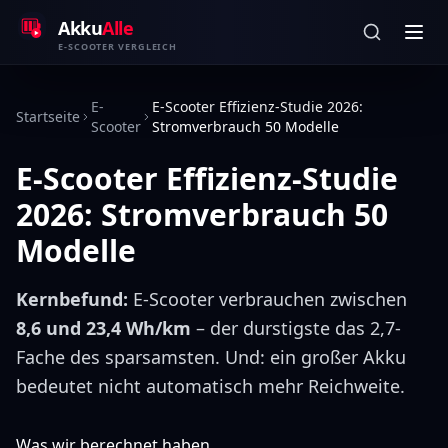
Zum Inhalt springen
Akku
Alle
E-SCOOTER VERGLEICH
E-
E-Scooter Effizienz-Studie 2026:
Startseite
Scooter
Stromverbrauch 50 Modelle
E-Scooter Effizienz-Studie
2026: Stromverbrauch 50
Modelle
Kernbefund:
E-Scooter verbrauchen zwischen
8,6 und 23,4 Wh/km
– der durstigste das 2,7-
Fache des sparsamsten. Und: ein großer Akku
bedeutet nicht automatisch mehr Reichweite.
Was wir berechnet haben