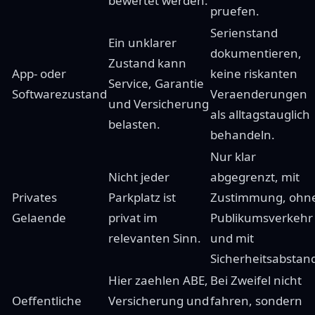
bewertet werden.
pruefen.
Serienstand
Ein unklarer
dokumentieren,
Zustand kann
App- oder
keine riskanten
Service, Garantie
Softwarezustand
Veraenderungen
und Versicherung
als alltagstauglich
belasten.
behandeln.
Nur klar
Nicht jeder
abgegrenzt, mit
Privates
Parkplatz ist
Zustimmung, ohn
Gelaende
privat im
Publikumsverkehr
relevanten Sinn.
und mit
Sicherheitsabstan
Hier zaehlen ABE,
Bei Zweifel nicht
Oeffentliche
Versicherung und
fahren, sondern