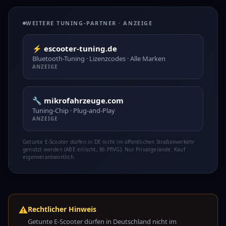
WEITERE TUNING-PARTNER · ANZEIGE
⚡ escooter-tuning.de
Bluetooth-Tuning · Lizenzcodes · Alle Marken
ANZEIGE
🔧 mikrofahrzeuge.com
Tuning-Chip · Plug-and-Play
ANZEIGE
Getunte E-Scooter dürfen in DE nicht im öffentlichen Straßenverkehr
genutzt werden (ABE erlischt, §6 PflVG). Nur Privatgelände. Kauf
eigenverantwortlich.
⚠️
Rechtlicher Hinweis
Getunte E-Scooter dürfen in Deutschland nicht im