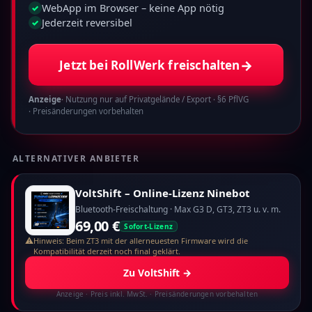
WebApp im Browser – keine App nötig
✓
Jederzeit reversibel
✓
→
Jetzt bei RollWerk freischalten
Anzeige
· Nutzung nur auf Privatgelände / Export · §6 PflVG
· Preisänderungen vorbehalten
ALTERNATIVER ANBIETER
VoltShift – Online-Lizenz Ninebot
Bluetooth-Freischaltung · Max G3 D, GT3, ZT3 u. v. m.
69,00 €
Sofort-Lizenz
⚠
Hinweis: Beim ZT3 mit der allerneuesten Firmware wird die
Kompatibilität derzeit noch final geklärt.
Zu VoltShift
→
Anzeige
· Preis inkl. MwSt. · Preisänderungen vorbehalten