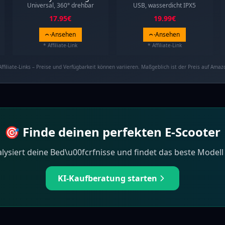
Universal, 360° drehbar
USB, wasserdicht IPX5
17.95
€
19.99
€
Ansehen
Ansehen
* Affiliate-Link
* Affiliate-Link
Affiliate-Links – Preise und Verfügbarkeit können variieren. Maßgeblich ist der Preis auf Amaz
🎯 Finde deinen perfekten E-Scooter
lysiert deine Bed\u00fcrfnisse und findet das beste Modell 
KI-Kaufberatung starten