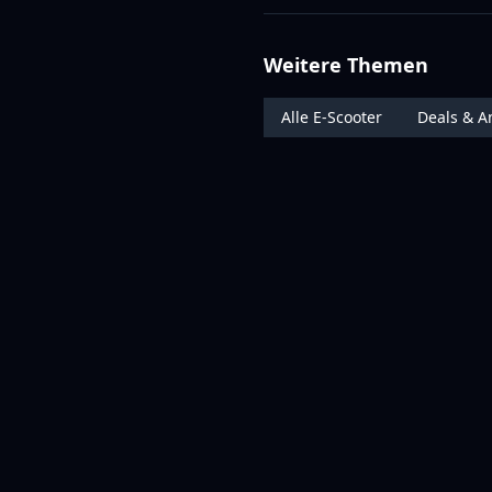
Weitere Themen
Alle E-Scooter
Deals & A
RATGEBER & ZUBEHÖR
E-Tretroller
E-Scooter Schloss
E-Scooter Helm
E-Scoote