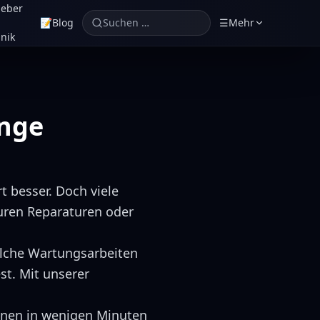
geber
📝
Blog
Suchen …
☰
Mehr
nik
ange
t besser. Doch viele
euren Reparaturen oder
welche Wartungsarbeiten
t. Mit unserer
nnen in wenigen Minuten