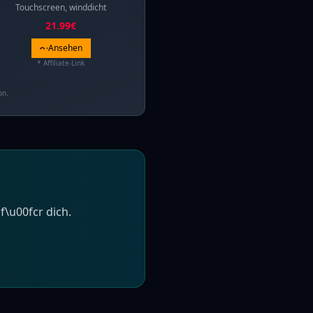
Touchscreen, winddicht
21.99
€
Ansehen
* Affiliate-Link
on.
f\u00fcr dich.