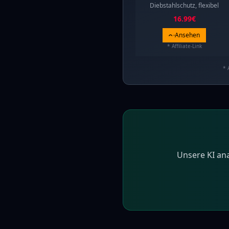
Diebstahlschutz, flexibel
16.99
€
Ansehen
* Affiliate-Link
* 
Unsere KI ana