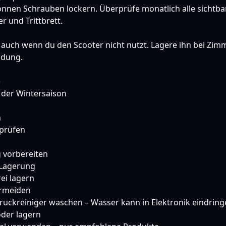
önnen Schrauben lockern. Überprüfe monatlich alle sichtb
 und Trittbrett.
 auch wenn du den Scooter nicht nutzt. Lagere ihn bei Zi
adung.
)
 der Wintersaison
n
 prüfen
 vorbereiten
 Lagerung
ei lagern
ermeiden
uckreiniger waschen – Wasser kann in Elektronik eindring
oder lagern