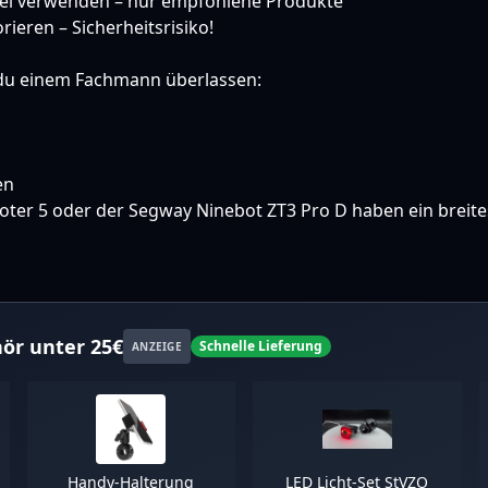
tel verwenden – nur empfohlene Produkte
ieren – Sicherheitsrisiko!
 du einem Fachmann überlassen:
en
oter 5
oder der
Segway Ninebot ZT3 Pro D
haben ein breite
ör unter 25€
Schnelle Lieferung
ANZEIGE
Handy-Halterung
LED Licht-Set StVZO