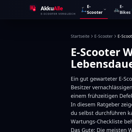
Zum Inhalt springen
E-
E-
Akku
Alle
🛴
🚲
Scooter
Bikes
E-SCOOTER VERGLEICH
Startseite
E-Scooter
E-Scoo
E-Scooter W
Lebensdau
Ein gut gewarteter E-Sco
Besitzer vernachlässige
einem frühzeitigen Defe
In diesem Ratgeber zeige
du selbst durchführen k
Wartungs-Checkliste beh
Das Gute: Die meisten 