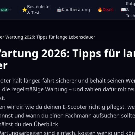
Rat
Bestenliste
⭐
🤖
Kaufberatung
🔥
Deals
📖
&
NEU
& Test
Tech
ter Wartung 2026: Tipps für lange Lebensdauer
artung 2026: Tipps für l
er
oter hält länger, fährt sicherer und behält seinen Wer
n die regelmäßige Wartung – und zahlen dafür mit t
kt.
n wir dir, wie du deinen E-Scooter richtig pflegst, 
annst und wann du einen Fachmann aufsuchen solltes
ältst du den Überblick.
Wartungsarbeiten sind einfach, kosten wenig und kö